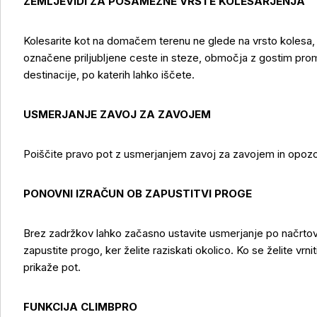
ZEMLJEVIDI ZA POSAMEZNE VRSTE KOLESARJENJA
Kolesarite kot na domačem terenu ne glede na vrsto kolesa, s
označene priljubljene ceste in steze, območja z gostim promet
destinacije, po katerih lahko iščete.
USMERJANJE ZAVOJ ZA ZAVOJEM
Poiščite pravo pot z usmerjanjem zavoj za zavojem in opozoril
PONOVNI IZRAČUN OB ZAPUSTITVI PROGE
Brez zadržkov lahko začasno ustavite usmerjanje po načrtovan
zapustite progo, ker želite raziskati okolico. Ko se želite vr
prikaže pot.
FUNKCIJA CLIMBPRO