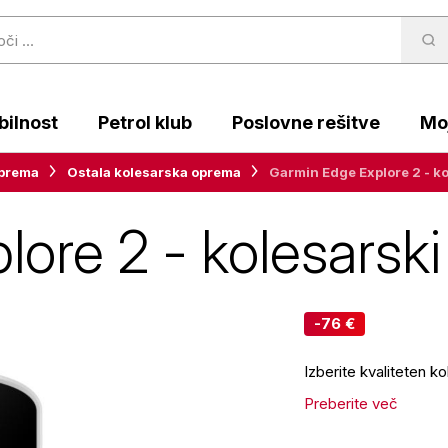
ilnost
Petrol klub
Poslovne rešitve
Moj
oprema
Ostala kolesarska oprema
Garmin Edge Explore 2 - k
ore 2 - kolesarski
-76 €
Izberite kvaliteten k
Preberite več