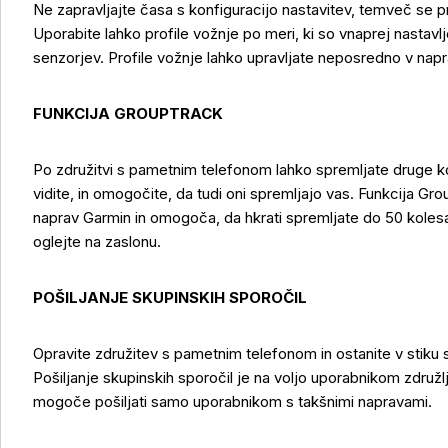
Ne zapravljajte časa s konfiguracijo nastavitev, temveč se pr
Uporabite lahko profile vožnje po meri, ki so vnaprej nastavlj
senzorjev. Profile vožnje lahko upravljate neposredno v na
FUNKCIJA GROUPTRACK
Po združitvi s pametnim telefonom lahko spremljate druge kol
vidite, in omogočite, da tudi oni spremljajo vas. Funkcija Gr
naprav Garmin in omogoča, da hkrati spremljate do 50 kolesar
oglejte na zaslonu.
POŠILJANJE SKUPINSKIH SPOROČIL
Opravite združitev s pametnim telefonom in ostanite v stiku s
Pošiljanje skupinskih sporočil je na voljo uporabnikom združlj
mogoče pošiljati samo uporabnikom s takšnimi napravami.