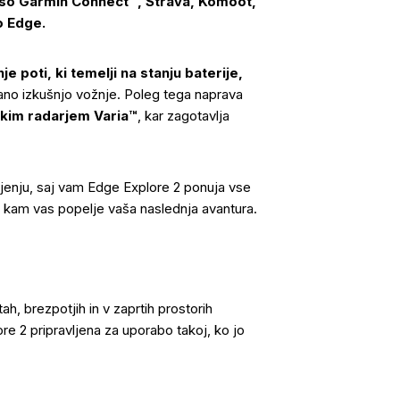
so Garmin Connect™, Strava, Komoot,
o Edge.
 poti, ki temelji na stanju baterije,
ano izkušnjo vožnje. Poleg tega naprava
skim radarjem Varia™
, kar zagotavlja
jenju, saj vam Edge Explore 2 ponuja vse
o, kam vas popelje vaša naslednja avantura.
h, brezpotjih in v zaprtih prostorih
e 2 pripravljena za uporabo takoj, ko jo