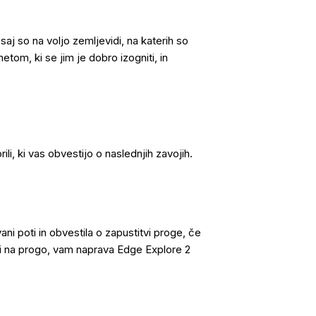
aj so na voljo zemljevidi, na katerih so
om, ki se jim je dobro izogniti, in
i, ki vas obvestijo o naslednjih zavojih.
i poti in obvestila o zapustitvi proge, če
niti na progo, vam naprava Edge Explore 2