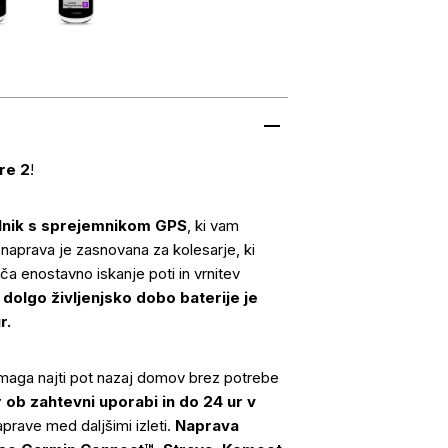
re 2
!
lnik s sprejemnikom GPS
, ki vam
aprava je zasnovana za kolesarje, ki
a enostavno iskanje poti in vrnitev
 dolgo življenjsko dobo baterije je
r.
omaga najti pot nazaj domov brez potrebe
r ob zahtevni uporabi in do 24 ur v
prave med daljšimi izleti.
Naprava