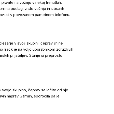
ipravite na vožnjo v nekaj trenutkih.
eni na podlagi vrste vožnje in izbranih
pravi ali v povezanem pametnem telefonu.
esarje v svoji skupini, čeprav jih ne
oupTrack je na voljo uporabnikom združljivih
skih prijateljev. Stanje si preprosto
 svojo skupino, čeprav se ločite od nje.
ivih naprav Garmin, sporočila pa je