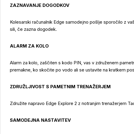
ZAZNAVANJE DOGODKOV
Kolesarski računalnik Edge samodejno pošlje sporočilo z va
sili, če zazna dogodek.
ALARM ZA KOLO
Alarm za kolo, zaščiten s kodo PIN, vas v združenem pamet
premakne, ko skočite po vodo ali se ustavite na kratkem po
ZDRUŽLJIVOST S PAMETNIM TRENAŽERJEM
Združite napravo Edge Explore 2 z notranjim trenažerjem Tacx® 
Več o izdelku
SAMODEJNA NASTAVITEV