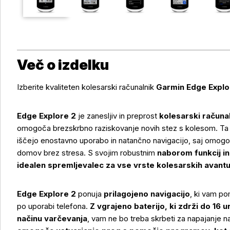
Več o izdelku
Izberite kvaliteten kolesarski računalnik
Garmin Edge Explo
Edge Explore 2
je zanesljiv in preprost
kolesarski računa
omogoča brezskrbno raziskovanje novih stez s kolesom. Ta n
iščejo enostavno uporabo in natančno navigacijo, saj omogoč
domov brez stresa. S svojim robustnim
naborom funkcij in
idealen spremljevalec za vse vrste kolesarskih avantu
Edge Explore 2
ponuja
prilagojeno navigacijo
, ki vam p
po uporabi telefona.
Z vgrajeno baterijo, ki zdrži do 16 u
načinu varčevanja
, vam ne bo treba skrbeti za napajanje na