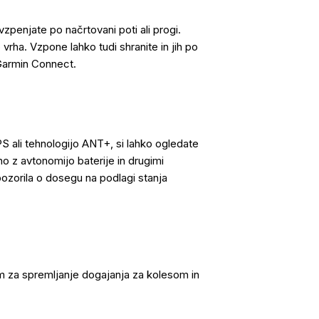
zpenjate po načrtovani poti ali progi.
vrha. Vzpone lahko tudi shranite in jih po
 Garmin Connect.
 ali tehnologijo ANT+, si lahko ogledate
o z avtonomijo baterije in drugimi
pozorila o dosegu na podlagi stanja
m za spremljanje dogajanja za kolesom in