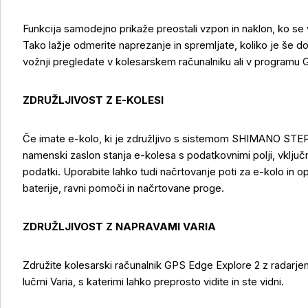
Funkcija samodejno prikaže preostali vzpon in naklon, ko se v
Tako lažje odmerite naprezanje in spremljate, koliko je še do 
vožnji pregledate v kolesarskem računalniku ali v programu
ZDRUŽLJIVOST Z E-KOLESI
Če imate e-kolo, ki je združljivo s sistemom SHIMANO STEPS
namenski zaslon stanja e-kolesa s podatkovnimi polji, vključn
podatki. Uporabite lahko tudi načrtovanje poti za e-kolo in o
baterije, ravni pomoči in načrtovane proge.
ZDRUŽLJIVOST Z NAPRAVAMI VARIA
Združite kolesarski računalnik GPS Edge Explore 2 z radarje
lučmi Varia, s katerimi lahko preprosto vidite in ste vidni.