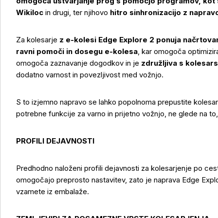
omogoča ustvarjanje prog s pomočjo programov, kot 
Wikiloc
in drugi, ter njihovo
hitro sinhronizacijo z naprav
Za kolesarje
z e-kolesi Edge Explore 2 ponuja načrtovanje
ravni pomoči in dosegu e-kolesa
, kar omogoča optimizir
omogoča zaznavanje dogodkov in je
združljiva s kolesar
dodatno varnost in povezljivost med vožnjo.
S to izjemno napravo se lahko popolnoma prepustite kolesar
potrebne funkcije za varno in prijetno vožnjo, ne glede na t
PROFILI DEJAVNOSTI
Predhodno naloženi profili dejavnosti za kolesarjenje po cesta
omogočajo preprosto nastavitev, zato je naprava Edge Explor
vzamete iz embalaže.