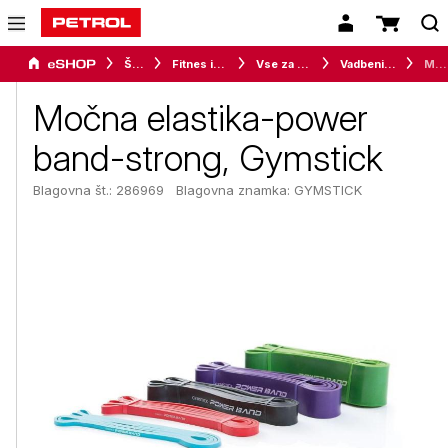
Šport
Fitnes in vadba
Vse za vadbo
Vadbeni pripomočki
Močna elastika-power band-strong, Gymstick
Močna elastika-power
band-strong, Gymstick
Blagovna št.: 286969
Blagovna znamka:
GYMSTICK