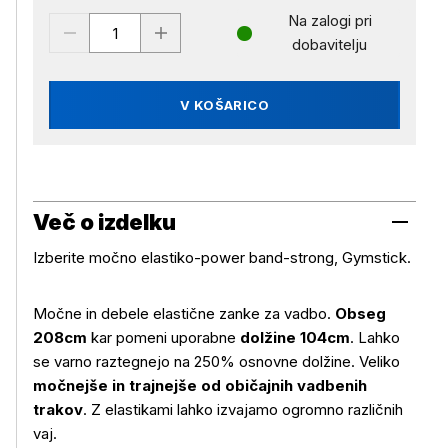
Na zalogi pri
dobavitelju
V KOŠARICO
Več o izdelku
Izberite močno elastiko-power band-strong, Gymstick.
Močne in debele elastične zanke za vadbo.
Obseg
208cm
kar pomeni uporabne
dolžine 104cm
. Lahko
se varno raztegnejo na 250% osnovne dolžine. Veliko
močnejše in trajnejše od običajnih vadbenih
trakov
. Z elastikami lahko izvajamo ogromno različnih
vaj.