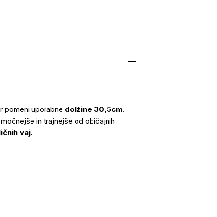
r pomeni uporabne
dolžine 30,5cm
.
močnejše in trajnejše od običajnih
čnih vaj.