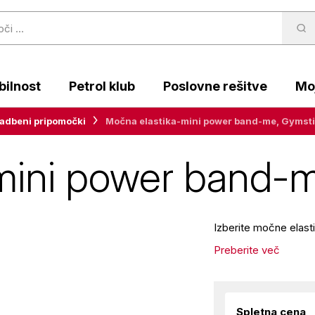
ilnost
Petrol klub
Poslovne rešitve
Moj
adbeni pripomočki
Močna elastika-mini power band-me, Gymst
mini power band-
Izberite močne elas
Preberite več
Spletna cena