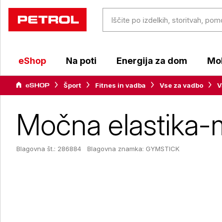
eShop
Na poti
Energija za dom
Mob
Šport
Fitnes in vadba
Vse za vadbo
V
Močna elastika-
Blagovna št.: 286884
Blagovna znamka:
GYMSTICK