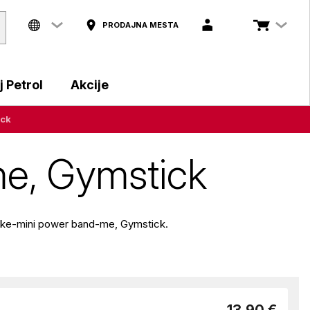
PRODAJNA MESTA
 Petrol
Akcije
ick
me, Gymstick
tike-mini power band-me, Gymstick.