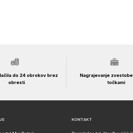
ačila do 24 obrokov brez
Nagrajevanje zvestobe 
obresti
točkami
JE
KONTAKT