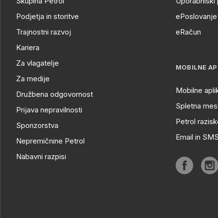
Skupina Petrol
Uporabniški 
Podjetja in storitve
ePoslovanje 
Trajnostni razvoj
eRačun
Kariera
Za vlagatelje
MOBILNE AP
Za medije
Mobilne apli
Družbena odgovornost
Spletna mest
Prijava nepravilnosti
Petrol razisk
Sponzorstva
Email in SM
Nepremičnine Petrol
Nabavni razpisi