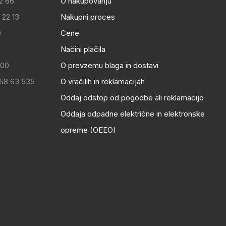
2 66
O nakupovanju
 22 13
Nakupni proces
0
Cene
Načini plačila
:00
O prevzemu blaga in dostavi
 58 63 535
O vračilih in reklamacijah
Oddaj odstop od pogodbe ali reklamacijo
Oddaja odpadne električne in elektronske
opreme (OEEO)