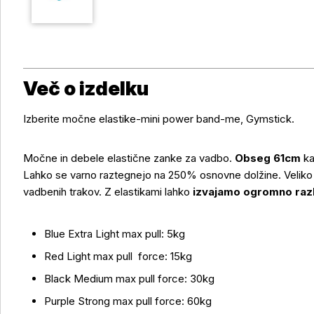
Več o izdelku
Izberite močne elastike-mini power band-me, Gymstick.
Močne in debele elastične zanke za vadbo.
Obseg 61cm
ka
Lahko se varno raztegnejo na 250% osnovne dolžine. Veliko 
vadbenih trakov. Z elastikami lahko
izvajamo ogromno razli
Več o izdelku
Blue Extra Light max pull: 5kg
Red Light max pull force: 15kg
Black Medium max pull force: 30kg
Purple Strong max pull force: 60kg