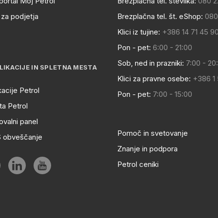
portal Moj Petrol
Brezplačna tel. številka:
080 2
za podjetja
Brezplačna tel. št. eShop:
080
Klici iz tujine:
+386 14 71 45 9
Pon - pet:
6:00 - 21:00
Sob, ned in prazniki:
7:00 - 20
LIKACIJE IN SPLETNA MESTA
Klici za pravne osebe:
+386 1
kacije Petrol
Pon - pet:
7:00 - 15:00
a Petrol
ovalni panel
Pomoč in svetovanje
S obveščanje
Znanje in podpora
Petrol ceniki