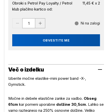
Obroki s Petrol Pay Loyalty / Petrol
11,45 € x 2
klub plačilno kartico od:
Ni na zalogi
OBVESTITE ME
Več o izdelku
Izberite močne elastike-mini power band -X-,
Gymstick.
Močne in debele elastične zanke za vadbo.
Obseg
61cm
kar pomeni uporabne
dolžine 30,5cm
. Lahko se
varno raztegnejo na 250% osnovne dolžine. Veliko