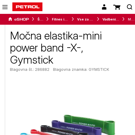
Šport
Fitnes in vadba
Vse za vadbo
Vadbeni pripomočki
Močna elastika-mini power band -X-, Gymstick
Močna elastika-mini
power band -X-,
Gymstick
Blagovna št.: 286882
Blagovna znamka:
GYMSTICK