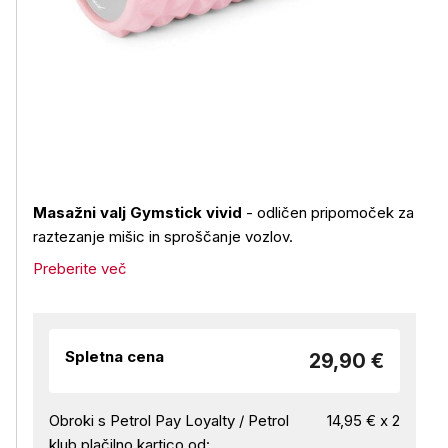
Masažni valj Gymstick vivid
- odličen pripomoček za
raztezanje mišic in sproščanje vozlov.
Preberite več
Spletna cena
29,90 €
Obroki s Petrol Pay Loyalty / Petrol
14,95 € x 2
klub plačilno kartico od: