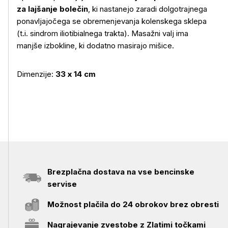
za lajšanje bolečin
, ki nastanejo zaradi dolgotrajnega
ponavljajočega se obremenjevanja kolenskega sklepa
(t.i. sindrom iliotibialnega trakta). Masažni valj ima
manjše izbokline, ki dodatno masirajo mišice.
Dimenzije:
33 x 14 cm
Brezplačna dostava na vse bencinske
servise
Možnost plačila do 24 obrokov brez obresti
Nagrajevanje zvestobe z Zlatimi točkami