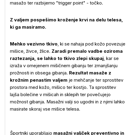
masažo ter razbijemo "trigger point" - točko.
Z valjem pospešimo kroženje krvi na delu telesa,
ki ga masiramo.
Mehko vezivno tkivo
, ki se nahaja pod kožo povezuje
mišice, živce, žlice.
Zaradi premalo vadbe oziroma
raztezanja, se lahko to tkivo zlepi skupaj
, kar se
izraža v omejenem mišičnem gibanju ter zmanjšanju
Več o izdelku
prožnosti in obsega gibanja.
Rezultat masaže z
krožnim penastim valjem
je mehčanje ter sprostitev
prostora med kožo, mišico ter kostjo. Ta sprostitev
lajša bolečine v mišicah in sklepih ter povečujejo
možnost gibanja. Masažni valji so ugodni in z njimi lahko
masirate skoraj vse mišice telesa.
Športniki uporabljajo
masažni valjček preventivno in