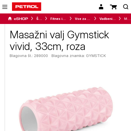
Šport
Fitnes in vadba
Vse za vadbo
Vadbeni pripomočki
Masažni valj Gymstick vivid, 33cm, roza
Masažni valj Gymstick
vivid, 33cm, roza
Blagovna št.: 289000
Blagovna znamka:
GYMSTICK