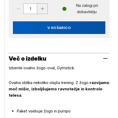
Na zalogi pri
dobavitelju
V KOŠARICO
Več o izdelku
Izberite ovalno žogo-oval, Gymstick.
Ovalna oblika nekoliko olajša trening. Z žogo
razvijamo
moč mišic, izboljšujemo ravnotežje in kontrolo
telesa
.
Več o izdelku
Paket vsebuje žogo in pumpo