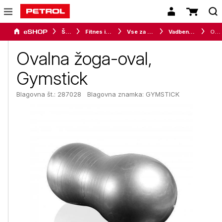
Šport
Fitnes in vadba
Vse za vadbo
Vadbene žoge
Ovalna žoga-oval, Gymstick
Ovalna žoga-oval,
Gymstick
Blagovna št.: 287028
Blagovna znamka:
GYMSTICK