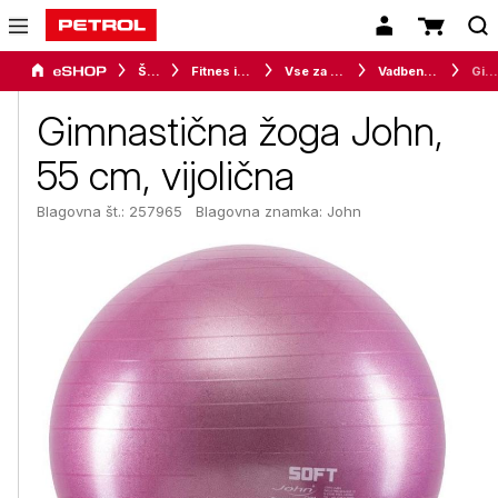
Šport
Fitnes in vadba
Vse za vadbo
Vadbene žoge
Gimnastična žoga John, 55 cm, vijolična
Gimnastična žoga John,
55 cm, vijolična
Blagovna št.: 257965
Blagovna znamka:
John