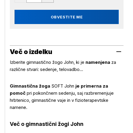
OBVESTITE ME
Več o izdelku
Izberite gimnastično žogo John, ki je
namenjena
za
različne stvari: sedenje, telovadbo...
Gimnastična žoga
SOFT John
je primerna za
pomoč
pri pokončnem sedenju, saj razbremenjuje
hrbtenico, gimnastične vaje in v fizioterapevtske
namene.
Več o izdelku
Več o gimnastični žogi John