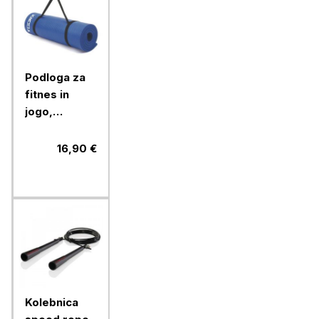
Podloga za
fitnes in
jogo,
gimnastiko
Toorx,
16,90 €
modra
Kolebnica