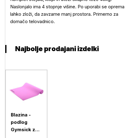
Več o izdelku
Naslonjalo ima 4 stopnje višine. Po uporabi se oprema
lahko zloži, da zavzame manj prostora. Primerno za
domačo telovadnico.
Najbolje prodajani izdelki
Blazina -
podlog
Gymsick za
telovadbo in