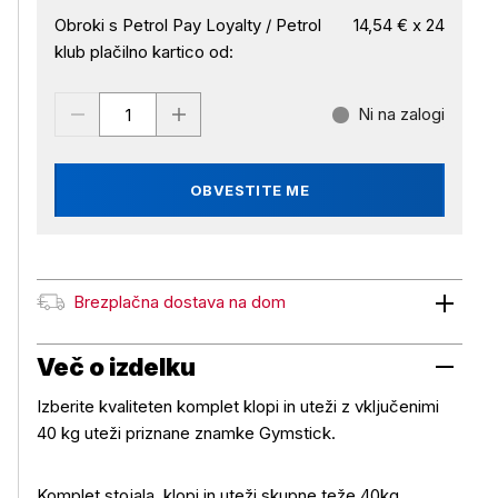
Obroki s Petrol Pay Loyalty / Petrol
14,54 € x 24
klub plačilno kartico od:
Ni na zalogi
OBVESTITE ME
Brezplačna dostava na dom
Brezplačna dostava na dom
Več o izdelku
Izberite kvaliteten komplet klopi in uteži z vključenimi
40 kg uteži priznane znamke Gymstick.
Komplet stojala, klopi in uteži skupne teže 40kg.