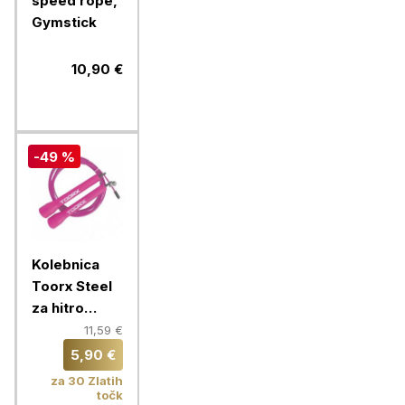
speed rope,
Gymstick
10,90 €
-49 %
Kolebnica
Toorx Steel
za hitro
skakanje,
11,59 €
roza
5,90 €
za 30 Zlatih
točk