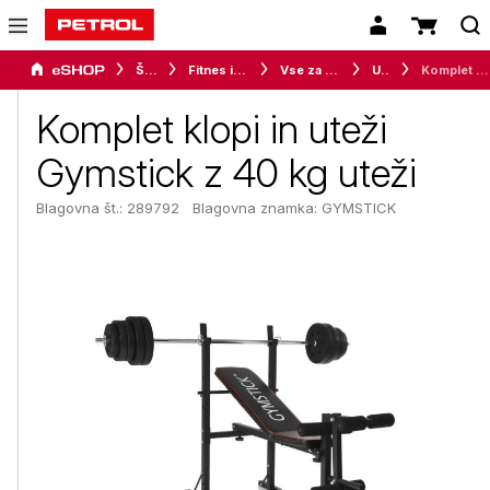
Šport
Fitnes in vadba
Vse za vadbo
Uteži
Komplet klopi in uteži Gymstick z 40 kg uteži
Komplet klopi in uteži
Gymstick z 40 kg uteži
Blagovna št.: 289792
Blagovna znamka:
GYMSTICK