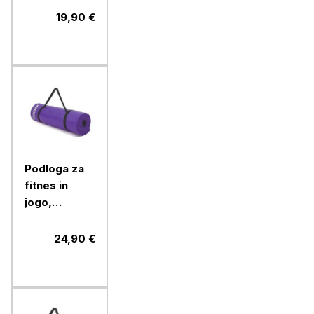
jogo,
19,90 €
170x60x0,5
cm, pink
Podloga za
fitnes in
jogo,
gimnastiko
Toorx,
24,90 €
vijolična