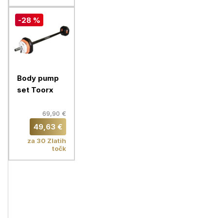
-28 %
Body pump
set Toorx
69,90 €
49,63 €
za 30 Zlatih
točk