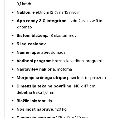
0,1 km/h
Naklon:
električni 12 % na 15 nivojih
App ready 3.0 integriran
– združljiv z zwift in
Več o izdelku
kinomap
Sistem blaženja:
8 elastomerov
5 led zaslonov
Namen uporabe:
domača
Vadbeni programi:
raznoliki vadbeni programi
Nastavitev naklona:
motorna
Merjenje srčnega utripa:
prsni trak (ni priložen)
Dimenzije tekalne površine:
140 x 47 cm,
debelina traku 1,6 mm
Blažilni sistem:
da
Nosilnost naprave:
120 kg
Dimenzije naprave:
175 x 74 x 120 cm