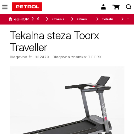
Šport
Fitnes in vadba
Fitnes naprave
Tekalne steze
Tekalna steza Toorx Traveller
Tekalna steza Toorx
Traveller
Blagovna št.: 332479
Blagovna znamka:
TOORX