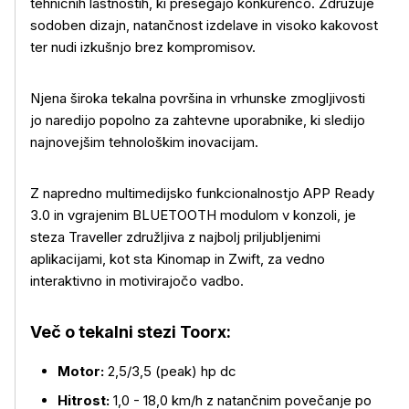
tehničnih lastnostih, ki presegajo konkurenco. Združuje
sodoben dizajn, natančnost izdelave in visoko kakovost
ter nudi izkušnjo brez kompromisov.
Njena široka tekalna površina in vrhunske zmogljivosti
jo naredijo popolno za zahtevne uporabnike, ki sledijo
najnovejšim tehnološkim inovacijam.
Z napredno multimedijsko funkcionalnostjo APP Ready
3.0 in vgrajenim BLUETOOTH modulom v konzoli, je
steza Traveller združljiva z najbolj priljubljenimi
aplikacijami, kot sta Kinomap in Zwift, za vedno
interaktivno in motivirajočo vadbo.
Več o tekalni stezi Toorx:
Motor:
2,5/3,5 (peak) hp dc
Hitrost:
1,0 - 18,0 km/h z natančnim povečanje po