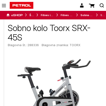
Šport
Fitnes in vadba
Fitnes naprave
Sobna kolesa
Sobno kolo Toorx SRX-45S
Sobno kolo Toorx SRX-
45S
Blagovna št.: 288336
Blagovna znamka:
TOORX