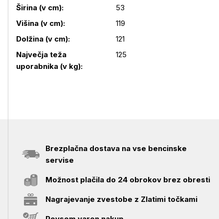
Širina (v cm):
53
Višina (v cm):
119
Podrobnosti izdelka
Dolžina (v cm):
121
Največja teža
125
uporabnika (v kg):
Brezplačna dostava na vse bencinske
servise
Možnost plačila do 24 obrokov brez obresti
Nagrajevanje zvestobe z Zlatimi točkami
Povsem varen nakup