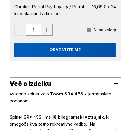
Obroki s Petrol Pay Loyalty / Petrol
16,66 € x 24
klub plačilno kartico od:
Ni na zalogi
OBVESTITE ME
Več o izdelku
Vstopno spiner kolo
Toorx SRX 45S
z jermenskim
pogonom.
Spiner SRX 45S ima
18 kilogramski vztrajnik
, ki
omogoča kvalitetno rekreativno vadbo. Na