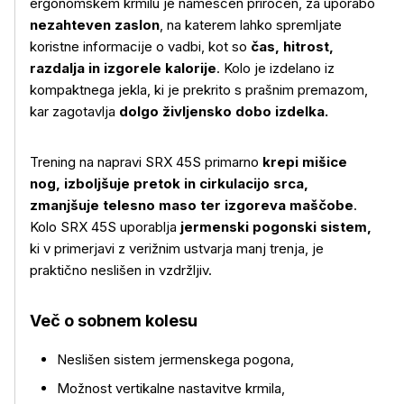
ergonomskem krmilu je nameščen priročen, za uporabo
nezahteven zaslon
, na katerem lahko spremljate
koristne informacije o vadbi, kot so
čas, hitrost,
razdalja in izgorele kalorije
. Kolo je izdelano iz
kompaktnega jekla, ki je prekrito s prašnim premazom,
kar zagotavlja
dolgo življensko dobo izdelka.
Trening na napravi SRX 45S primarno
krepi mišice
nog, izboljšuje pretok in cirkulacijo srca,
zmanjšuje telesno maso ter izgoreva maščobe
.
Kolo SRX 45S uporablja
jermenski pogonski sistem,
ki v primerjavi z verižnim ustvarja manj trenja, je
praktično neslišen in vzdržljiv.
Več o izdelku
Več o sobnem kolesu
Neslišen sistem jermenskega pogona,
Možnost vertikalne nastavitve krmila,