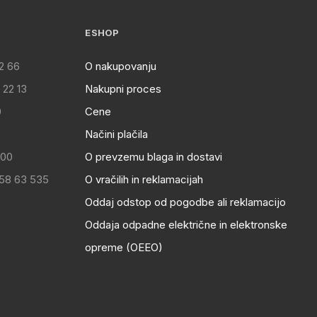
ESHOP
2 66
O nakupovanju
 22 13
Nakupni proces
0
Cene
Načini plačila
:00
O prevzemu blaga in dostavi
 58 63 535
O vračilih in reklamacijah
Oddaj odstop od pogodbe ali reklamacijo
Oddaja odpadne električne in elektronske
opreme (OEEO)