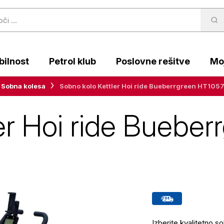
ilnost
Petrol klub
Poslovne rešitve
Moj
Sobna kolesa
Sobno kolo Kettler Hoi ride Bueberrgreen HT10
er Hoi ride Buebe
Izberite kvalitetno 