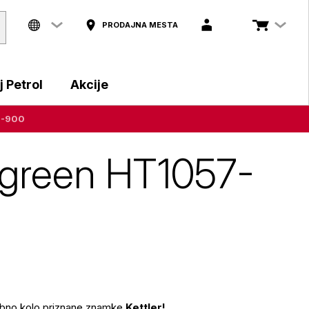
PRODAJNA MESTA
 Petrol
Akcije
57-900
rrgreen HT1057-
sobno kolo priznane znamke
Kettler!