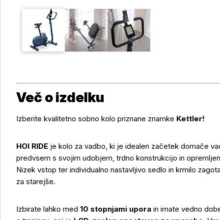
Več o izdelku
Izberite kvalitetno sobno kolo priznane znamke
Kettler!
HOI RIDE
je kolo za vadbo, ki je idealen začetek domače va
predvsem s svojim udobjem, trdno konstrukcijo in opremlje
Nizek vstop ter individualno nastavljivo sedlo in krmilo zago
za starejše.
Izbirate lahko med
10 stopnjami upora
in imate vedno dob