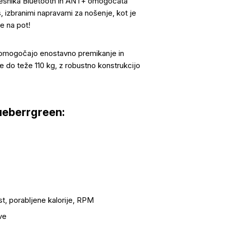
snika Bluetooth in ANT+ omogočata
, izbranimi napravami za nošenje, kot je
te na pot!
 omogočajo enostavno premikanje in
e do teže 110 kg, z robustno konstrukcijo
ueberrgreen:
t, porabljene kalorije, RPM
ve