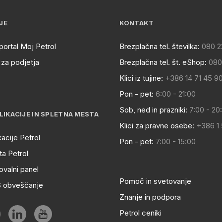
JE
KONTAKT
portal Moj Petrol
Brezplačna tel. številka:
080 2
za podjetja
Brezplačna tel. št. eShop:
080
Klici iz tujine:
+386 14 71 45 9
Pon - pet:
6:00 - 21:00
Sob, ned in prazniki:
7:00 - 20
LIKACIJE IN SPLETNA MESTA
Klici za pravne osebe:
+386 1
kacije Petrol
Pon - pet:
7:00 - 15:00
a Petrol
ovalni panel
Pomoč in svetovanje
S obveščanje
Znanje in podpora
Petrol ceniki