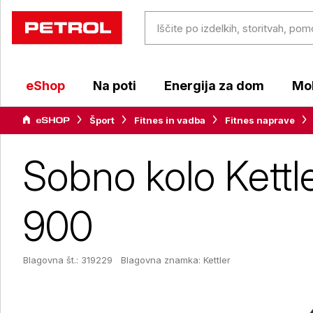
eShop
Na poti
Energija za dom
Mob
Šport
Fitnes in vadba
Fitnes naprave
Sobno kolo Kettl
900
Blagovna št.: 319229
Blagovna znamka:
Kettler