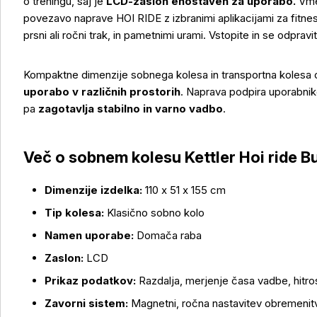
o treningu, saj je
LCD-zaslon enostaven za uporabo.
Vme
povezavo naprave HOI RIDE z izbranimi aplikacijami za fitnes
prsni ali ročni trak, in pametnimi urami. Vstopite in se odpravi
Kompaktne dimenzije sobnega kolesa in transportna kolesa
uporabo v različnih prostorih
. Naprava podpira uporabnik
pa
zagotavlja stabilno in varno vadbo
.
Več o sobnem kolesu Kettler Hoi ride B
Dimenzije izdelka:
110 x 51 x 155 cm
Več o izdelku
Tip kolesa:
Klasično sobno kolo
Namen uporabe:
Domača raba
Zaslon:
LCD
Prikaz podatkov:
Razdalja, merjenje časa vadbe, hitros
Zavorni sistem:
Magnetni, ročna nastavitev obremenit