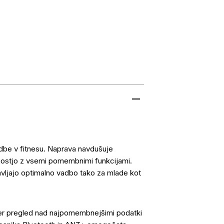
dbe v fitnesu. Naprava navdušuje
nostjo z vsemi pomembnimi funkcijami.
tavljajo optimalno vadbo tako za mlade kot
er pregled nad najpomembnejšimi podatki