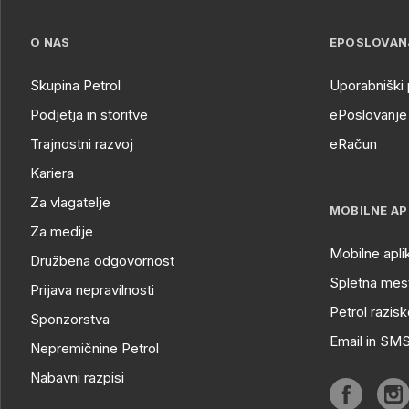
O NAS
EPOSLOVAN
Skupina Petrol
Uporabniški 
Podjetja in storitve
ePoslovanje 
Trajnostni razvoj
eRačun
Kariera
Za vlagatelje
MOBILNE AP
Za medije
Mobilne apli
Družbena odgovornost
Spletna mest
Prijava nepravilnosti
Petrol razisk
Sponzorstva
Email in SM
Nepremičnine Petrol
Nabavni razpisi