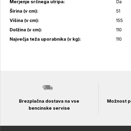
Merjenje srčnega utripa:
Da
Širina (v cm):
51
Podrobnosti izdelka
Višina (v cm):
155
Dolžina (v cm):
110
Največja teža uporabnika (v kg):
110
Brezplačna dostava na vse
Možnost pl
bencinske servise