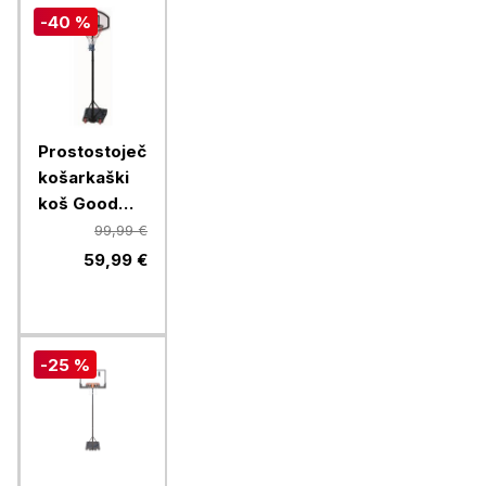
-40 %
Prostostoječi
košarkaški
koš Good
Ball, kovinski
99,99 €
59,99 €
-25 %