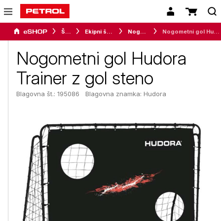
Šport
Ekipni športi
Nogomet
Nogometni gol Hudora Trainer z gol steno
Nogometni gol Hudora
Trainer z gol steno
Blagovna št.: 195086
Blagovna znamka:
Hudora