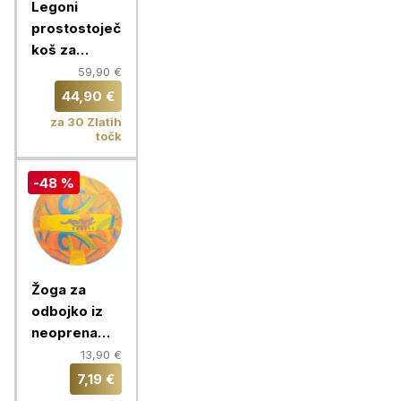
Legoni
prostostoječi
koš za
košarko
59,90 €
Home
44,90 €
Basket 200
za 30 Zlatih
+ žoga
točk
-48 %
Žoga za
odbojko iz
neoprena
Bondi,
13,90 €
vel.220 mm,
7,19 €
John