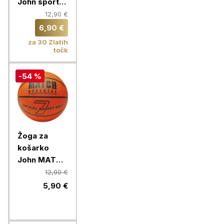
John sport
Champ, vel.
12,90 €
5/210 mm,
6,90 €
260-280g
za 30 Zlatih
točk
-54 %
Žoga za
košarko
John MATCH
Official, vel.7
12,90 €
/ 240 mm
5,90 €