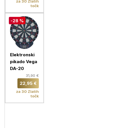
za 30 Zlatih
točk
-28 %
Elektronski
pikado Vega
DA-20
31,90 €
22,95 €
za 30 Zlatih
točk