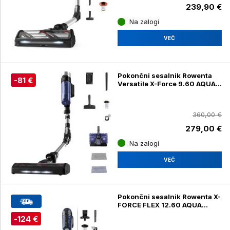
239,90 €
Na zalogi
VEČ
Pokončni sesalnik Rowenta
-81 €
Versatile X-Force 9.60 AQUA
Allergy RH20C0WO
360,00 €
279,00 €
Na zalogi
VEČ
Pokončni sesalnik Rowenta X-
FORCE FLEX 12.60 AQUA
RH98C0WO
-124 €