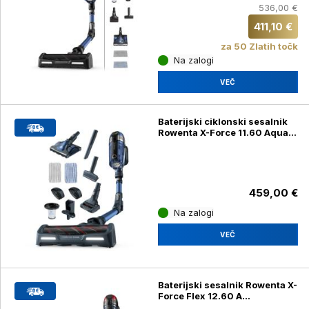
536,00 €
411,10 €
za 50 Zlatih točk
Na zalogi
VEČ
Baterijski ciklonski sesalnik
Rowenta X-Force 11.60 Aqua
RH9890WO
459,00 €
Na zalogi
VEČ
Baterijski sesalnik Rowenta X-
Force Flex 12.60 A
RH98A7WO + DARILO Aqua