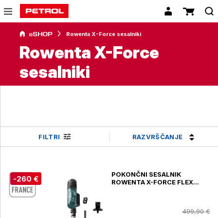
Rowenta X-Force sesalniki
Rowenta X-Force
sesalniki
RAZVRŠČANJE
FILTRI
POKONČNI SESALNIK
-260 €
ROWENTA X-FORCE FLEX
13.60, RH9A32WO
499,90 €