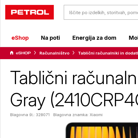
eShop
Na poti
Energija za dom
Mob
Računalništvo
Tablični računalniki in dodat
Tablični računal
Gray (2410CRP4
Blagovna št.: 328071
Blagovna znamka:
Xiaomi