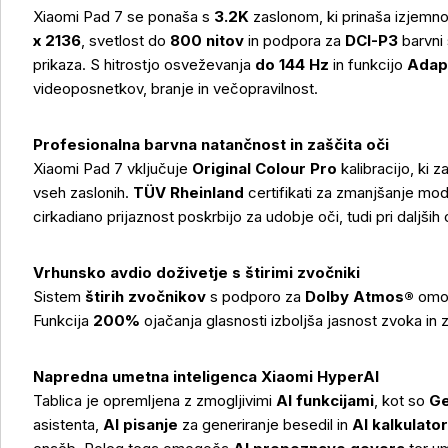
Xiaomi Pad 7 se ponaša s
3.2K
zaslonom, ki prinaša izjemno
x 2136
, svetlost do
800 nitov
in podpora za
DCI-P3
barvni
prikaza. S hitrostjo osveževanja
do 144 Hz
in funkcijo
Adap
videoposnetkov, branje in večopravilnost.
Profesionalna barvna natančnost in zaščita oči
Xiaomi Pad 7 vključuje
Original Colour Pro
kalibracijo, ki
vseh zaslonih.
TÜV Rheinland
certifikati za zmanjšanje mod
cirkadiano prijaznost poskrbijo za udobje oči, tudi pri daljši
Vrhunsko avdio doživetje s štirimi zvočniki
Sistem
štirih zvočnikov
s podporo za
Dolby Atmos®
omog
Funkcija
200%
ojačanja glasnosti izboljša jasnost zvoka in 
Napredna umetna inteligenca Xiaomi HyperAI
Tablica je opremljena z zmogljivimi
AI funkcijami
, kot so
Ge
asistenta,
AI pisanje
za generiranje besedil in
AI kalkulato