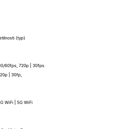
ilnosti (typ)
30/60fps, 720p | 30fps
20p | 30fp,
.4G WiFi | 5G WiFi