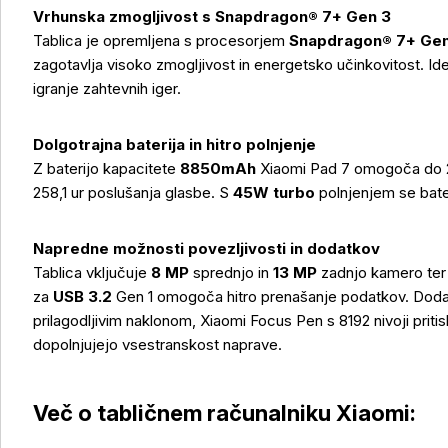
Vrhunska zmogljivost s Snapdragon® 7+ Gen 3
Tablica je opremljena s procesorjem
Snapdragon® 7+ Gen
zagotavlja visoko zmogljivost in energetsko učinkovitost. Ide
igranje zahtevnih iger.
Več o izdelku
Dolgotrajna baterija in hitro polnjenje
Z baterijo kapacitete
8850mAh
Xiaomi Pad 7 omogoča do 2
258,1 ur poslušanja glasbe. S
45W turbo
polnjenjem se bate
Napredne možnosti povezljivosti in dodatkov
Tablica vključuje
8 MP
sprednjo in
13 MP
zadnjo kamero ter 
za
USB 3.2
Gen 1 omogoča hitro prenašanje podatkov. Doda
prilagodljivim naklonom, Xiaomi Focus Pen s 8192 nivoji pritis
dopolnjujejo vsestranskost naprave.
Več o tabličnem računalniku Xiaomi: