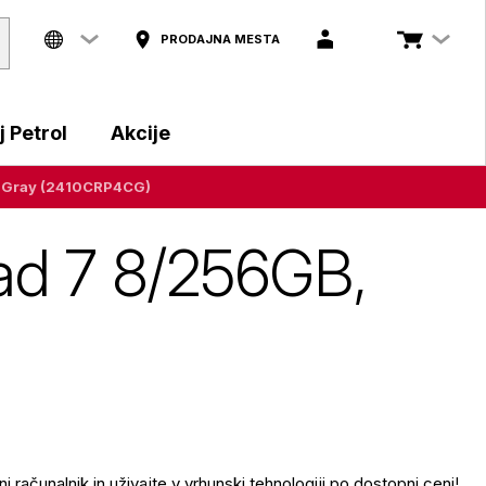
PRODAJNA MESTA
 Petrol
Akcije
B, Gray (2410CRP4CG)
Pad 7 8/256GB,
ni računalnik in uživajte v vrhunski tehnologiji po dostopni ceni!