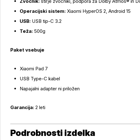
Zvočnik:
štirje zvočniki, podpora za Dolby Atmos® in D
Operacijski sistem:
Xiaomi HyperOS 2, Android 15
USB:
USB tip-C 3.2
Teža:
500g
Paket vsebuje
Xiaomi Pad 7
USB Type-C kabel
Napajalni adapter ni priložen
Garancija:
2 leti
Podrobnosti izdelka