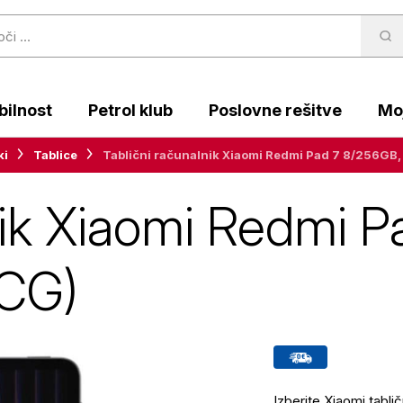
ilnost
Petrol klub
Poslovne rešitve
Moj
ki
Tablice
Tablični računalnik Xiaomi Redmi Pad 7 8/256G
nik Xiaomi Redmi 
CG)
Izberite Xiaomi tablič