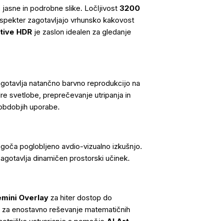
 jasne in podrobne slike. Ločljivost
3200
 spekter zagotavljajo vrhunsko kakovost
tive HDR
je zaslon idealen za gledanje
 zagotavlja natančno barvno reprodukcijo na
re svetlobe, preprečevanje utripanja in
h obdobjih uporabe.
oča poglobljeno avdio-vizualno izkušnjo.
zagotavlja dinamičen prostorski učinek.
mini Overlay
za hiter dostop do
r
za enostavno reševanje matematičnih