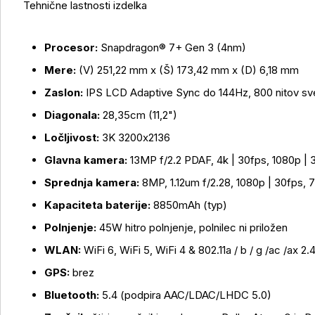
Tehnične lastnosti izdelka
Procesor:
Snapdragon® 7+ Gen 3 (4nm)
Mere:
(V) 251,22 mm x (Š) 173,42 mm x (D) 6,18 mm
Zaslon:
IPS LCD Adaptive Sync do 144Hz, 800 nitov svet
Diagonala:
28,35cm (11,2")
Ločljivost:
3K 3200x2136
Glavna kamera:
13MP f/2.2 PDAF, 4k | 30fps, 1080p | 
Sprednja kamera:
8MP, 1.12um f/2.28, 1080p | 30fps, 7
Kapaciteta baterije:
8850mAh (typ)
Polnjenje:
45W hitro polnjenje, polnilec ni priložen
WLAN:
WiFi 6, WiFi 5, WiFi 4 & 802.11a / b / g /ac /ax 2
GPS:
brez
Bluetooth:
5.4 (podpira AAC/LDAC/LHDC 5.0)