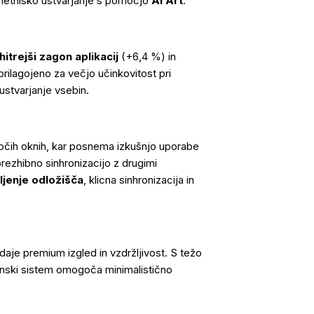
metniško ustvarjanje s pomočjo
AI Art
.
hitrejši zagon aplikacij
(+6,4 %) in
rilagojeno za večjo učinkovitost pri
ustvarjanje vsebin.
očih oknih, kar posnema izkušnjo uporabe
brezhibno sinhronizacijo z drugimi
ljenje odložišča
, klicna sinhronizacija in
 daje premium izgled in vzdržljivost. S težo
enski sistem omogoča minimalistično