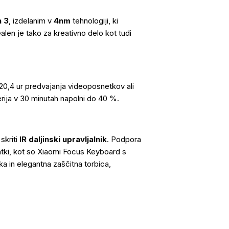
 3
, izdelanim v
4nm
tehnologiji, ki
alen je tako za kreativno delo kot tudi
0,4 ur predvajanja videoposnetkov ali
rija v 30 minutah napolni do 40 %.
skriti
IR daljinski upravljalnik
. Podpora
tki, kot so Xiaomi Focus Keyboard s
ka in elegantna zaščitna torbica,