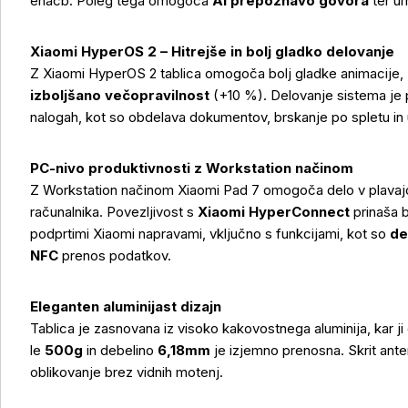
enačb. Poleg tega omogoča
AI prepoznavo govora
ter u
Xiaomi HyperOS 2 – Hitrejše in bolj gladko delovanje
Z Xiaomi HyperOS 2 tablica omogoča bolj gladke animacije,
izboljšano večopravilnost
(+10 %). Delovanje sistema je p
nalogah, kot so obdelava dokumentov, brskanje po spletu in 
PC-nivo produktivnosti z Workstation načinom
Z Workstation načinom Xiaomi Pad 7 omogoča delo v plavaj
računalnika. Povezljivost s
Xiaomi HyperConnect
prinaša 
podprtimi Xiaomi napravami, vključno s funkcijami, kot so
de
NFC
prenos podatkov.
Eleganten aluminijast dizajn
Tablica je zasnovana iz visoko kakovostnega aluminija, kar ji
le
500g
in debelino
6,18mm
je izjemno prenosna. Skrit ant
oblikovanje brez vidnih motenj.