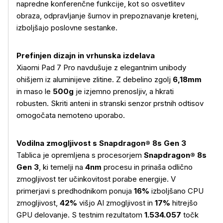
napredne konferenčne funkcije, kot so osvetlitev
obraza, odpravljanje šumov in prepoznavanje kretenj,
izboljšajo poslovne sestanke.
Prefinjen dizajn in vrhunska izdelava
Xiaomi Pad 7 Pro navdušuje z elegantnim unibody
ohišjem iz aluminijeve zlitine. Z debelino zgolj
6,18mm
in maso le
500g
je izjemno prenosljiv, a hkrati
robusten. Skriti anteni in stranski senzor prstnih odtisov
omogočata nemoteno uporabo.
Vodilna zmogljivost s Snapdragon® 8s Gen 3
Tablica je opremljena s procesorjem
Snapdragon® 8s
Gen 3
, ki temelji na
4nm
procesu in prinaša odlično
zmogljivost ter učinkovitost porabe energije. V
Več o izdelku
primerjavi s predhodnikom ponuja
16%
izboljšano CPU
zmogljivost,
42%
višjo AI zmogljivost in
17%
hitrejšo
GPU delovanje. S testnim rezultatom
1.534.057
točk