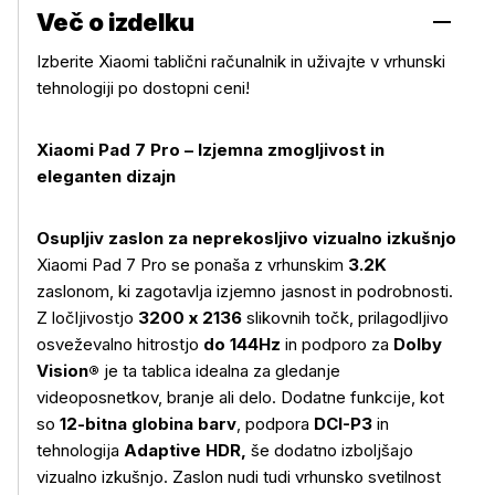
Več o izdelku
Izberite Xiaomi tablični računalnik in uživajte v vrhunski
tehnologiji po dostopni ceni!
Xiaomi Pad 7 Pro – Izjemna zmogljivost in
eleganten dizajn
Osupljiv zaslon za neprekosljivo vizualno izkušnjo
Xiaomi Pad 7 Pro se ponaša z vrhunskim
3.2K
zaslonom, ki zagotavlja izjemno jasnost in podrobnosti.
Z ločljivostjo
3200 x 2136
slikovnih točk, prilagodljivo
osveževalno hitrostjo
do 144Hz
in podporo za
Dolby
Vision®
je ta tablica idealna za gledanje
videoposnetkov, branje ali delo. Dodatne funkcije, kot
so
12-bitna globina barv
, podpora
DCI-P3
in
tehnologija
Adaptive HDR,
še dodatno izboljšajo
vizualno izkušnjo. Zaslon nudi tudi vrhunsko svetilnost