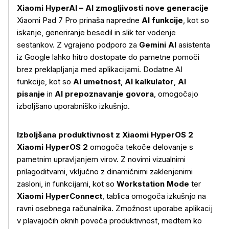
Xiaomi HyperAI – AI zmogljivosti nove generacije
Xiaomi Pad 7 Pro prinaša napredne
AI funkcije
, kot so
iskanje, generiranje besedil in slik ter vodenje
sestankov. Z vgrajeno podporo za
Gemini AI
asistenta
iz Google lahko hitro dostopate do pametne pomoči
brez preklapljanja med aplikacijami. Dodatne AI
funkcije, kot so
AI umetnost
,
AI kalkulator
,
AI
pisanje
in
AI prepoznavanje govora
, omogočajo
izboljšano uporabniško izkušnjo.
Izboljšana produktivnost z Xiaomi HyperOS 2
Xiaomi HyperOS 2
omogoča tekoče delovanje s
pametnim upravljanjem virov. Z novimi vizualnimi
prilagoditvami, vključno z dinamičnimi zaklenjenimi
zasloni, in funkcijami, kot so
Workstation Mode
ter
Xiaomi HyperConnect
, tablica omogoča izkušnjo na
ravni osebnega računalnika. Zmožnost uporabe aplikacij
v plavajočih oknih poveča produktivnost, medtem ko