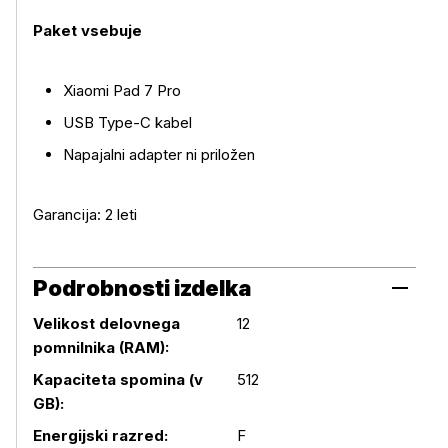
Paket vsebuje
Xiaomi Pad 7 Pro
USB Type-C kabel
Napajalni adapter ni priložen
Garancija: 2 leti
Podrobnosti izdelka
Velikost delovnega
12
pomnilnika (RAM):
Podrobnosti izdelka
Kapaciteta spomina (v
512
GB):
Energijski razred:
F