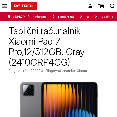
Računalništvo
Tablični računalniki in dodatki
Tablice
Tablični računalnik Xiaomi Pad 7 Pro,12/512GB, Gray (2410CRP4CG)
Tablični računalnik
Xiaomi Pad 7
Pro,12/512GB, Gray
(2410CRP4CG)
Blagovna št.: 328083
Blagovna znamka:
Xiaomi