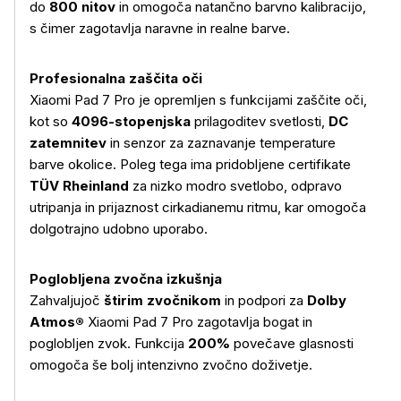
do
800 nitov
in omogoča natančno barvno kalibracijo,
s čimer zagotavlja naravne in realne barve.
Profesionalna zaščita oči
Xiaomi Pad 7 Pro je opremljen s funkcijami zaščite oči,
kot so
4096-stopenjska
prilagoditev svetlosti,
DC
zatemnitev
in senzor za zaznavanje temperature
barve okolice. Poleg tega ima pridobljene certifikate
TÜV Rheinland
za nizko modro svetlobo, odpravo
utripanja in prijaznost cirkadianemu ritmu, kar omogoča
dolgotrajno udobno uporabo.
Poglobljena zvočna izkušnja
Zahvaljujoč
štirim zvočnikom
in podpori za
Dolby
Atmos®
Xiaomi Pad 7 Pro zagotavlja bogat in
poglobljen zvok. Funkcija
200%
povečave glasnosti
omogoča še bolj intenzivno zvočno doživetje.