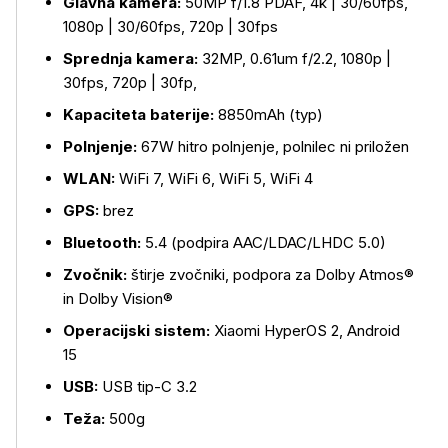
Glavna kamera:
50MP f/1.8 PDAF, 4k | 30/60fps,
1080p | 30/60fps, 720p | 30fps
Sprednja kamera:
32MP, 0.61um f/2.2, 1080p |
30fps, 720p | 30fp,
Kapaciteta baterije:
8850mAh (typ)
Polnjenje:
67W hitro polnjenje, polnilec ni priložen
WLAN:
WiFi 7, WiFi 6, WiFi 5, WiFi 4
GPS:
brez
Bluetooth:
5.4 (podpira AAC/LDAC/LHDC 5.0)
Zvočnik:
štirje zvočniki, podpora za Dolby Atmos®
in Dolby Vision®
Operacijski sistem:
Xiaomi HyperOS 2, Android
15
USB:
USB tip-C 3.2
Teža:
500g