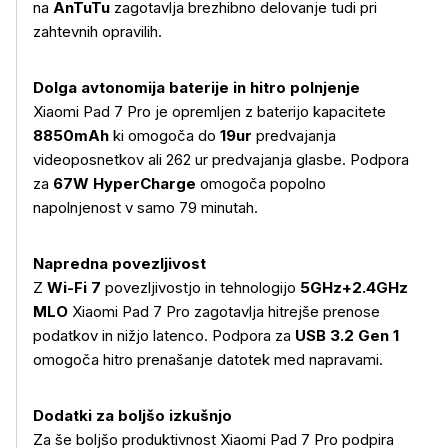
na
AnTuTu
zagotavlja brezhibno delovanje tudi pri
zahtevnih opravilih.
Dolga avtonomija baterije in hitro polnjenje
Xiaomi Pad 7 Pro je opremljen z baterijo kapacitete
8850mAh
ki omogoča do
19ur
predvajanja
videoposnetkov ali 262 ur predvajanja glasbe. Podpora
za
67W HyperCharge
omogoča popolno
napolnjenost v samo 79 minutah.
Napredna povezljivost
Z
Wi-Fi 7
povezljivostjo in tehnologijo
5GHz+2.4GHz
MLO
Xiaomi Pad 7 Pro zagotavlja hitrejše prenose
podatkov in nižjo latenco. Podpora za
USB 3.2 Gen 1
omogoča hitro prenašanje datotek med napravami.
Dodatki za boljšo izkušnjo
Za še boljšo produktivnost Xiaomi Pad 7 Pro podpira