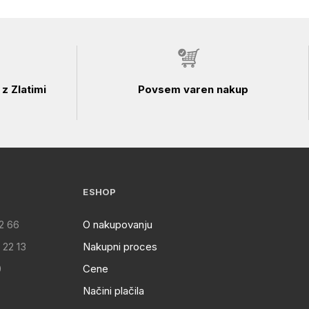
z Zlatimi
Povsem varen nakup
ESHOP
2 66
O nakupovanju
 22 13
Nakupni proces
0
Cene
Načini plačila