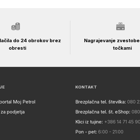
ačila do 24 obrokov brez
Nagrajevanje zvestobe 
obresti
točkami
JE
KONTAKT
portal Moj Petrol
Brezplačna tel. številka:
080 2
za podjetja
Brezplačna tel. št. eShop:
080
Klici iz tujine:
+386 14 71 45 9
Pon - pet:
6:00 - 21:00