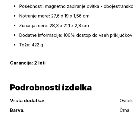
Več o izdelku
Posebnosti: magnetno zapiranje ovitka - obojestransko
Notranje mere: 27,6 x 19 x 1,56 cm
Zunanja mere: 28,3 x 21,1 x 2,8 cm
Dodatne informacije: 100% dostop do vseh priključkov
Teža: 422 g
Garancija: 2 leti
Podrobnosti izdelka
Vrsta dodatka:
Ovitek
Podrobnosti izdelka
Barva:
Črna