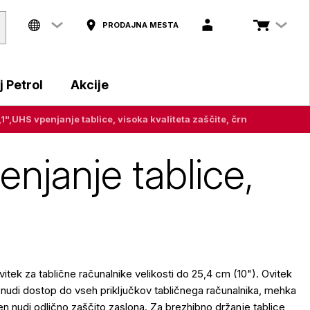
PRODAJNA MESTA
 Petrol
Akcije
,UHS vpenjanje tablice, visoka kvaliteta zaščite, črn
njanje tablice,
ovitek za tablične računalnike velikosti do 25,4 cm (10"). Ovitek
 nudi dostop do vseh priključkov tabličnega računalnika, mehka
en nudi odlično zaščito zaslona. Za brezhibno držanje tablice