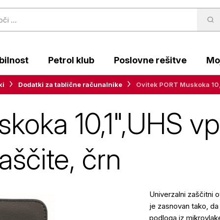
ilnost
Petrol klub
Poslovne rešitve
Moj
ki
Dodatki za tablične računalnike
Ovitek PORT Muskoka 10,1"
oka 10,1",UHS vpe
aščite, črn
Univerzalni zaščitni 
je zasnovan tako, da
podloga iz mikrovlak