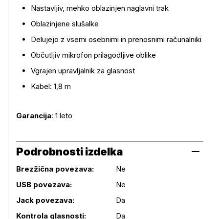
Nastavljiv, mehko oblazinjen naglavni trak
Oblazinjene slušalke
Delujejo z vsemi osebnimi in prenosnimi računalniki
Občutljiv mikrofon prilagodljive oblike
Vgrajen upravljalnik za glasnost
Kabel: 1,8 m
Garancija
: 1 leto
Podrobnosti izdelka
Brezžična povezava:
Ne
USB povezava:
Ne
Podrobnosti izdelka
Jack povezava:
Da
Kontrola glasnosti:
Da