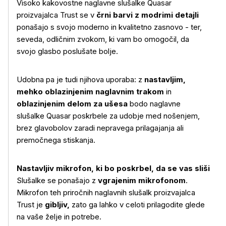
Visoko kakovostne naglavne slušalke Quasar
proizvajalca Trust se v
črni barvi z modrimi detajli
ponašajo s svojo moderno in kvalitetno zasnovo - ter,
seveda, odličnim zvokom, ki vam bo omogočil, da
svojo glasbo poslušate bolje.
Udobna pa je tudi njihova uporaba: z
nastavljim,
mehko oblazinjenim naglavnim trakom
in
oblazinjenim delom za ušesa
bodo naglavne
slušalke Quasar poskrbele za udobje med nošenjem,
brez glavobolov zaradi nepravega prilagajanja ali
premočnega stiskanja.
Nastavljiv mikrofon, ki bo poskrbel, da se vas sliši
Slušalke se ponašajo z
vgrajenim mikrofonom
.
Mikrofon teh priročnih naglavnih slušalk proizvajalca
Trust je
gibljiv,
zato ga lahko v celoti prilagodite glede
na vaše želje in potrebe.