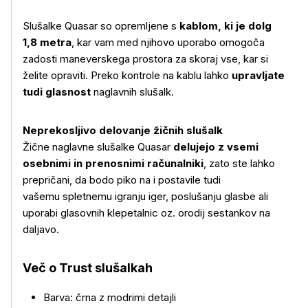
Slušalke Quasar so opremljene s
kablom, ki je dolg
Več o izdelku
1,8 metra
, kar vam med njihovo uporabo omogoča
zadosti maneverskega prostora za skoraj vse, kar si
želite opraviti. Preko kontrole na kablu lahko
upravljate
tudi glasnost
naglavnih slušalk.
Neprekosljivo delovanje žičnih slušalk
Žične naglavne slušalke Quasar
delujejo z vsemi
osebnimi in prenosnimi računalniki
, zato ste lahko
prepričani, da bodo piko na i postavile tudi
vašemu spletnemu igranju iger, poslušanju glasbe ali
uporabi glasovnih klepetalnic oz. orodij sestankov na
daljavo.
Več o Trust slušalkah
Barva: črna z modrimi detajli