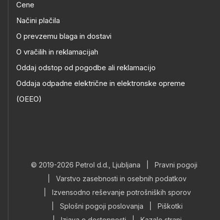
Cene
Načini plačila
O prevzemu blaga in dostavi
O vračilih in reklamacijah
Oddaj odstop od pogodbe ali reklamacijo
Oddaja odpadne električne in elektronske opreme
(OEEO)
© 2019-2026 Petrol d.d., Ljubljana
|
Pravni pogoji
|
Varstvo zasebnosti in osebnih podatkov
|
Izvensodno reševanje potrošniških sporov
|
Splošni pogoji poslovanja
|
Piškotki
|
Izjava o dostopnosti
|
Kazalo strani