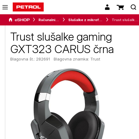
Računalništvo
Slušalke z mikrofonom
Trust slušalke gaming GXT323 CARUS črna
Trust slušalke gaming
GXT323 CARUS črna
Blagovna št.: 282691
Blagovna znamka:
Trust