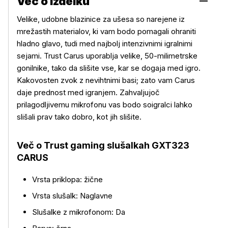
Več o izdelku
Velike, udobne blazinice za ušesa so narejene iz
mrežastih materialov, ki vam bodo pomagali ohraniti
hladno glavo, tudi med najbolj intenzivnimi igralnimi
sejami. Trust Carus uporablja velike, 50-milimetrske
gonilnike, tako da slišite vse, kar se dogaja med igro.
Kakovosten zvok z nevihtnimi basi; zato vam Carus
daje prednost med igranjem. Zahvaljujoč
prilagodljivemu mikrofonu vas bodo soigralci lahko
slišali prav tako dobro, kot jih slišite.
Več o Trust gaming slušalkah GXT323
CARUS
Več o izdelku
Vrsta priklopa: žične
Vrsta slušalk: Naglavne
Slušalke z mikrofonom: Da