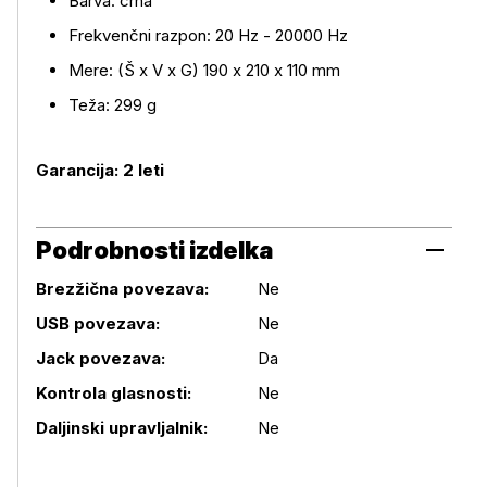
Barva: črna
Frekvenčni razpon: 20 Hz - 20000 Hz
Mere: (Š x V x G) 190 x 210 x 110 mm
Teža: 299 g
Garancija: 2 leti
Podrobnosti izdelka
Brezžična povezava:
Ne
USB povezava:
Ne
Podrobnosti izdelka
Jack povezava:
Da
Kontrola glasnosti:
Ne
Daljinski upravljalnik:
Ne