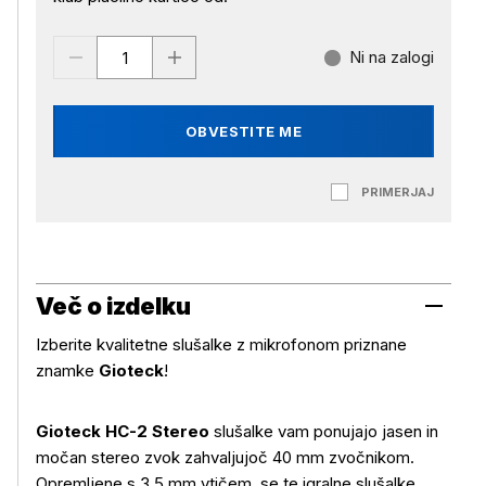
Ni na zalogi
OBVESTITE ME
PRIMERJAJ
Več o izdelku
Izberite kvalitetne slušalke z mikrofonom priznane
znamke
Gioteck
!
Gioteck HC-2 Stereo
slušalke vam ponujajo jasen in
močan stereo zvok zahvaljujoč 40 mm zvočnikom.
Opremljene s 3,5 mm vtičem, se te igralne slušalke