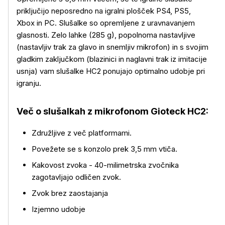
priključijo neposredno na igralni plošček PS4, PS5,
Xbox in PC. Slušalke so opremljene z uravnavanjem
glasnosti. Zelo lahke (285 g), popolnoma nastavljive
(nastavljiv trak za glavo in snemljiv mikrofon) in s svojim
gladkim zaključkom (blazinici in naglavni trak iz imitacije
usnja) vam slušalke HC2 ponujajo optimalno udobje pri
Več o izdelku
igranju.
Več o slušalkah z mikrofonom Gioteck HC2:
Združljive z več platformami.
Povežete se s konzolo prek 3,5 mm vtiča.
Kakovost zvoka - 40-milimetrska zvočnika
zagotavljajo odličen zvok.
Zvok brez zaostajanja
Izjemno udobje