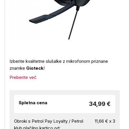
Izberite kvalitetne slušalke z mikrofonom priznane
znamke
Gioteck
!
Preberite več
Spletna cena
34,99 €
Obroki s Petrol Pay Loyalty / Petrol
11,66 € x 3
klub plačilno kartico od: