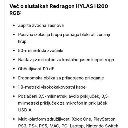
Več o slušalkah Redragon HYLAS H260
RGB:
Več o izdelku
Zaprta zvočna zasnova
Pasivna izolacija hrupa pomaga blokirati zunanji
hrup
50-milimetrski zvočniki
Nastavljiv mikrofon za kristalno jasen klepet v igri
Občutljivost 110 dB
Ergonomska oblika za prilagojeno prileganje
1,8-metrski visokokakovostni kabel
Pozlačeni 3,5-milimetrski avdio priključek, 3,5-
milimetrski priključek za mikrofon in priključek
USB-A
Multi-platform združljivost: Xbox One, PlayStation,
PS3, PS4, PS5, MAC, PC, Laptop, Nintendo Switch