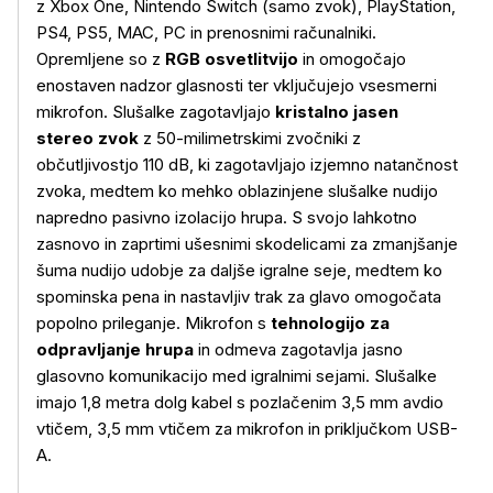
z Xbox One, Nintendo Switch (samo zvok), PlayStation,
PS4, PS5, MAC, PC in prenosnimi računalniki.
Opremljene so z
RGB osvetlitvijo
in omogočajo
enostaven nadzor glasnosti ter vključujejo vsesmerni
mikrofon. Slušalke zagotavljajo
kristalno jasen
stereo zvok
z 50-milimetrskimi zvočniki z
občutljivostjo 110 dB, ki zagotavljajo izjemno natančnost
zvoka, medtem ko mehko oblazinjene slušalke nudijo
napredno pasivno izolacijo hrupa. S svojo lahkotno
zasnovo in zaprtimi ušesnimi skodelicami za zmanjšanje
šuma nudijo udobje za daljše igralne seje, medtem ko
spominska pena in nastavljiv trak za glavo omogočata
popolno prileganje. Mikrofon s
tehnologijo za
odpravljanje hrupa
in odmeva zagotavlja jasno
glasovno komunikacijo med igralnimi sejami. Slušalke
imajo 1,8 metra dolg kabel s pozlačenim 3,5 mm avdio
vtičem, 3,5 mm vtičem za mikrofon in priključkom USB-
A.