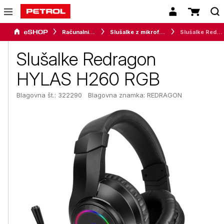
Računalništvo
Slušalke z mikrofonom
Slušalke Redragon HYLAS H260 RGB
Slušalke Redragon
HYLAS H260 RGB
Blagovna št.: 322290
Blagovna znamka:
REDRAGON