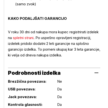
(samo zvok)
KAKO PODALJŠATI GARANCIJO
V roku 30 dni od nakupa mora kupec registrirati izdelek
na
spletni strani
. Po uspešno opravljeni registraciji,
izdelek pridobi dodatni 2 leti garancije na splošno
garancijo izdelka. To pomeni skupaj kar 3 leta garancije,
ki velja od dneva nakupa izdelka.
Podrobnosti izdelka
Brezžična povezava:
Ne
USB povezava:
Da
Podrobnosti izdelka
Jack povezava:
Da
Kontrola glasnosti:
Da