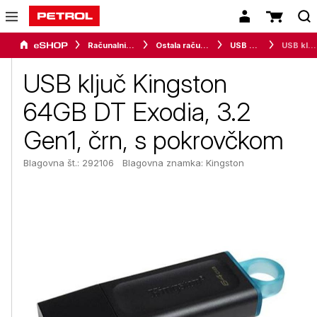
Računalništvo
Ostala računalniška oprema
USB ključi
USB ključ Kingston 64GB DT Exodia, 3.2 Gen1, črn, s pokrovčkom
USB ključ Kingston
64GB DT Exodia, 3.2
Gen1, črn, s pokrovčkom
Blagovna št.: 292106
Blagovna znamka:
Kingston