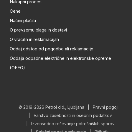
Nakupni proces
Cene
Načini plačila
O prevzemu blaga in dostavi
O vračilih in reklamacijah
Oddaj odstop od pogodbe ali reklamacijo
Oddaja odpadne električne in elektronske opreme
(OEEO)
© 2019-2026 Petrol d.d., Ljubljana
|
Pravni pogoji
|
Varstvo zasebnosti in osebnih podatkov
|
Izvensodno reševanje potrošniških sporov
|
Splošni pogoji poslovanja
|
Piškotki