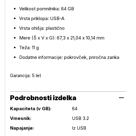
Velikost pomnilnika: 64 GB
Vrsta priklopa: USB-A
Več o izdelku
Vrsta ohišja: plastično
Mere (Š x V x G): 67,3 x 21,04 x 10,14 mm
Teža: 11 g
Dodatne informacije: pokrovček, priročna zanka
Garancija: 5 let
Podrobnosti izdelka
Kapaciteta (v GB):
64
Podrobnosti izdelka
Vmesnik:
USB 3.2
Napajanje:
Iz USB