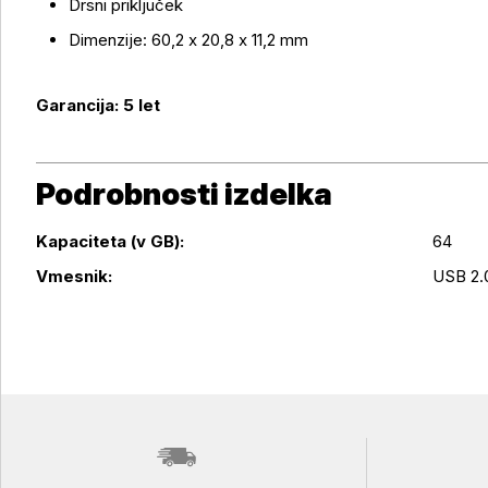
Drsni priključek
Dimenzije: 60,2 x 20,8 x 11,2 mm
Garancija: 5 let
Podrobnosti izdelka
Kapaciteta (v GB):
64
Podrobnosti izdelka
Vmesnik:
USB 2.