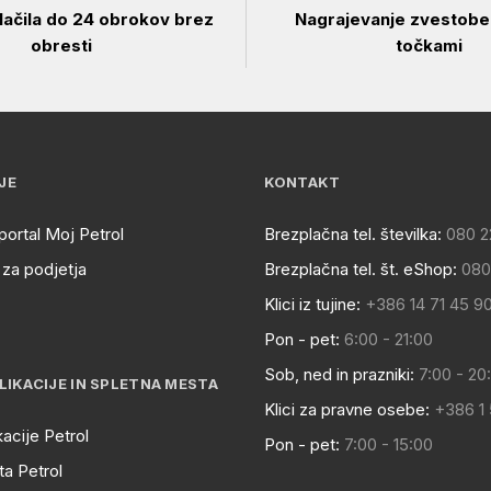
ačila do 24 obrokov brez
Nagrajevanje zvestobe 
obresti
točkami
JE
KONTAKT
portal Moj Petrol
Brezplačna tel. številka:
080 2
za podjetja
Brezplačna tel. št. eShop:
080
Klici iz tujine:
+386 14 71 45 9
Pon - pet:
6:00 - 21:00
Sob, ned in prazniki:
7:00 - 20
LIKACIJE IN SPLETNA MESTA
Klici za pravne osebe:
+386 1
kacije Petrol
Pon - pet:
7:00 - 15:00
a Petrol