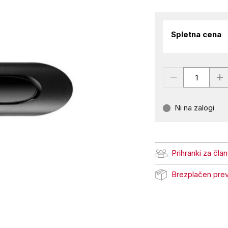
Spletna cena
Ni na zalogi
Prihranki za čla
Prihranki za člane Pe
Brezplačen pre
Brezplačen prevzem