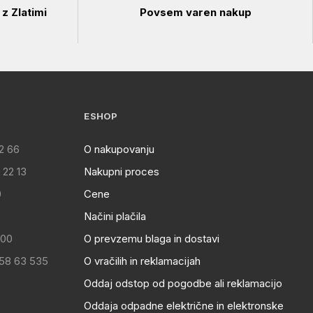
z Zlatimi
Povsem varen nakup
ESHOP
2 66
O nakupovanju
 22 13
Nakupni proces
0
Cene
Načini plačila
:00
O prevzemu blaga in dostavi
 58 63 535
O vračilih in reklamacijah
Oddaj odstop od pogodbe ali reklamacijo
Oddaja odpadne električne in elektronske