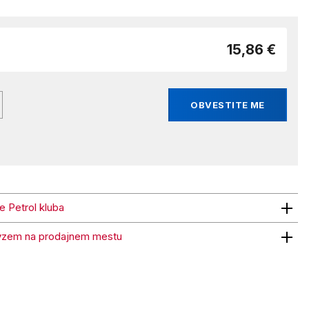
15,86 €
OBVESTITE ME
ne Petrol kluba
trol kluba
vzem na prodajnem mestu
 na prodajnem mestu