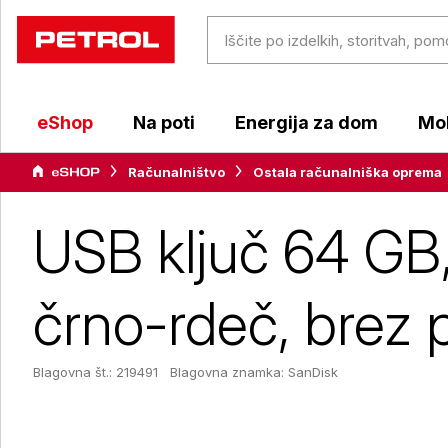
eShop
Na poti
Energija za dom
Mob
Računalništvo
Ostala računalniška oprema
USB ključ 64 GB,
črno-rdeč, brez 
Blagovna št.: 219491
Blagovna znamka:
SanDisk