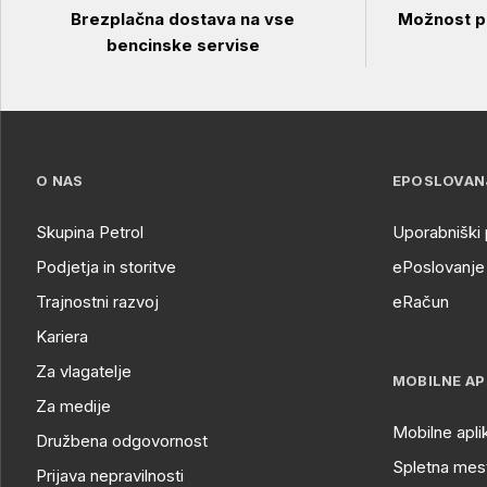
Brezplačna dostava na vse
Možnost pl
bencinske servise
O NAS
EPOSLOVAN
Skupina Petrol
Uporabniški 
Podjetja in storitve
ePoslovanje 
Trajnostni razvoj
eRačun
Kariera
Za vlagatelje
MOBILNE AP
Za medije
Mobilne apli
Družbena odgovornost
Spletna mest
Prijava nepravilnosti