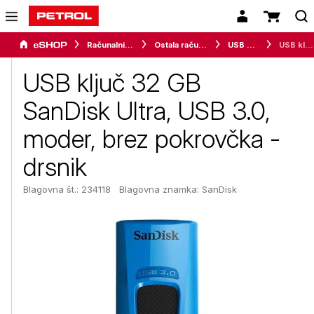
Računalništvo
Ostala računalniška oprema
USB ključi
USB ključ 32 GB SanDisk Ultra, USB 3.0, moder, brez pokrovčka - drsnik
USB ključ 32 GB
SanDisk Ultra, USB 3.0,
moder, brez pokrovčka -
drsnik
Blagovna št.: 234118
Blagovna znamka:
SanDisk