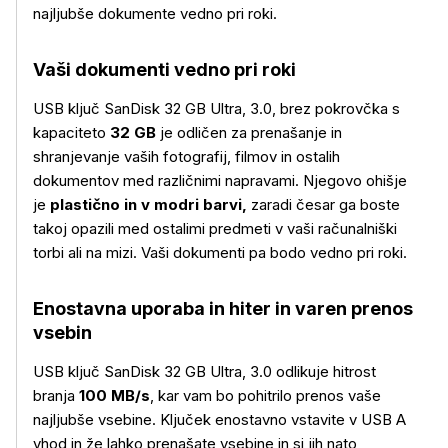
najljubše dokumente vedno pri roki.
Vaši dokumenti vedno pri roki
USB ključ SanDisk 32 GB Ultra, 3.0, brez pokrovčka s
kapaciteto
32 GB
je odličen za prenašanje in
shranjevanje vaših fotografij, filmov in ostalih
dokumentov med različnimi napravami. Njegovo ohišje
je
plastično in v modri barvi,
zaradi česar ga boste
takoj opazili med ostalimi predmeti v vaši računalniški
torbi ali na mizi. Vaši dokumenti pa bodo vedno pri roki.
Enostavna uporaba in hiter in varen prenos
vsebin
USB ključ SanDisk 32 GB Ultra, 3.0 odlikuje hitrost
branja
100 MB/s
, kar vam bo pohitrilo prenos vaše
najljubše vsebine. Ključek enostavno vstavite v USB A
Več o izdelku
vhod in že lahko prenašate vsebine in si jih nato