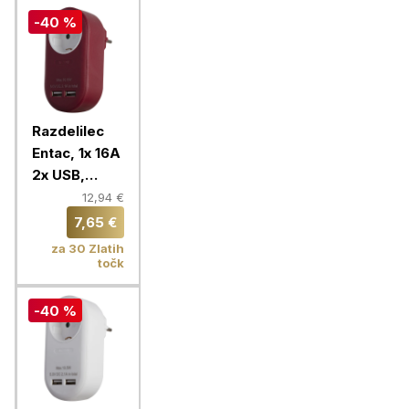
-40 %
Razdelilec
Entac, 1x 16A
2x USB,
bordo
12,94 €
7,65 €
za 30 Zlatih
točk
-40 %