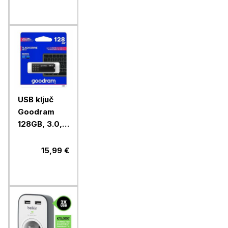
priključek
USB ključ
Goodram
128GB, 3.0,
UME3-
1280K0R11
15,99 €