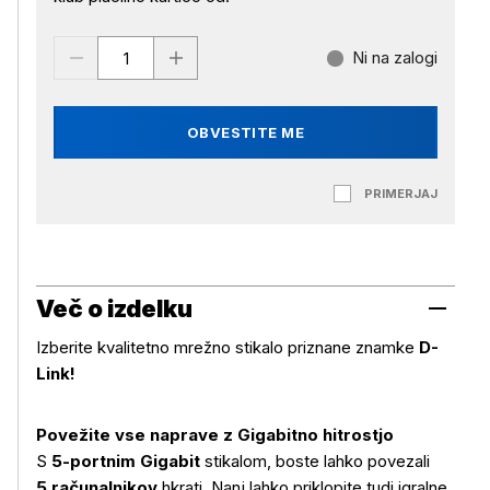
Ni na zalogi
OBVESTITE ME
PRIMERJAJ
Več o izdelku
Izberite kvalitetno mrežno stikalo priznane znamke
D-
Link!
Povežite vse naprave z Gigabitno hitrostjo
S
5-portnim Gigabit
stikalom, boste lahko povezali
5 računalnikov
hkrati. Nanj lahko priklopite tudi igralne