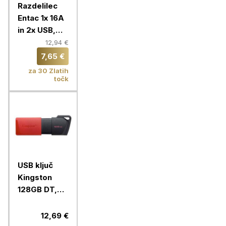
Razdelilec
Entac 1x 16A
in 2x USB,
bela
12,94 €
7,65 €
za 30 Zlatih
točk
USB ključ
Kingston
128GB DT,
Exodia M, 3.2
Gen1, črno
12,69 €
rdeč, drsni