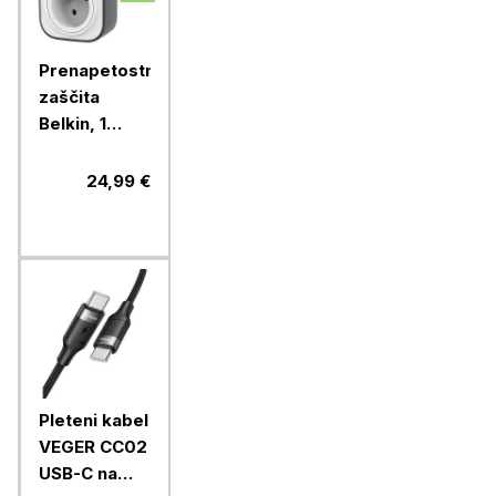
Prenapetostna
zaščita
Belkin, 1
vtičnica, 2x
2,4A USB
24,99 €
(Surge Plus)
Pleteni kabel
VEGER CC02
USB-C na