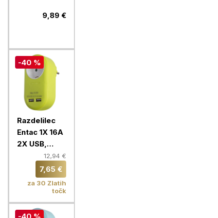
USB-C, 1,5m,
črn
9,89 €
-40 %
Razdelilec
Entac 1X 16A
2X USB,
limeta
12,94 €
7,65 €
za 30 Zlatih
točk
-40 %