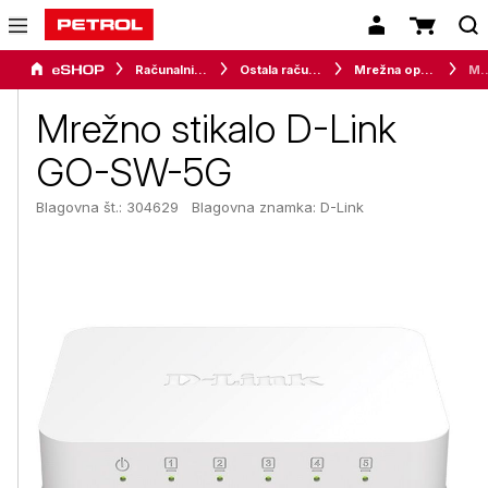
Računalništvo
Ostala računalniška oprema
Mrežna oprema
Mrežno stikalo D-
Mrežno stikalo D-Link
GO-SW-5G
Blagovna št.: 304629
Blagovna znamka:
D-Link