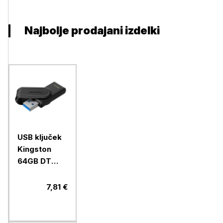
Najbolje prodajani izdelki
USB ključek
Kingston
64GB DT
Exodia S, 3.2
Gen1, z
7,81 €
vrtljivim
pokrovčkom,
črn