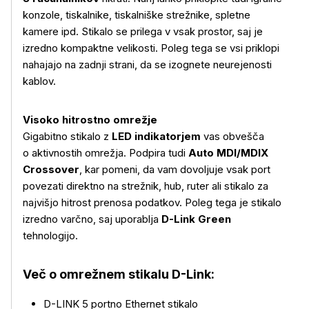
konzole, tiskalnike, tiskalniške strežnike, spletne
kamere ipd. Stikalo se prilega v vsak prostor, saj je
izredno kompaktne velikosti. Poleg tega se vsi priklopi
nahajajo na zadnji strani, da se izognete neurejenosti
kablov.
Visoko hitrostno omrežje
Gigabitno stikalo z
LED indikatorjem
vas obvešča
o aktivnostih omrežja. Podpira tudi
Auto MDI/MDIX
Crossover
, kar pomeni, da vam dovoljuje vsak port
povezati direktno na strežnik, hub, ruter ali stikalo za
najvišjo hitrost prenosa podatkov. Poleg tega je stikalo
izredno varčno, saj uporablja
D-Link Green
tehnologijo.
Več o omrežnem stikalu D-Link:
D-LINK 5 portno Ethernet stikalo