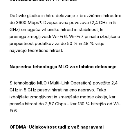
Doživite gladko in hitro delovanje z brezžičnimi hitrostmi
do 3600 Mbps*. Dvopasovna povezava (2,4 GHz in 5
GHz) omogoča vrhunsko hitrost in stabilnost, ki
presega zmogljivosti Wi-Fi 6. Wi-Fi 7 prinaša izboljšano
prepustnost podatkov za do 50 % in 48 % višjo
največjo teoretično hitrost.
Napredna tehnologija MLO za stabilno delovanje
S tehnologijo MLO (Multi-Link Operation) povežite 2,4
GHz in 5 GHz pasovi hkrati na eno napravo. Tako
izboljšate zmogljivost in zmanjšate motnje okolja, kar
prinaša hitrost do 3,57 Gbps
– kar 130 % hitrej
šo od Wi-
Fi 6.
OFDMA: Učinkovitost tudi z več napravami