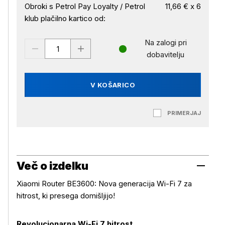
Obroki s Petrol Pay Loyalty / Petrol
11,66 € x 6
klub plačilno kartico od:
Na zalogi pri
dobavitelju
V KOŠARICO
PRIMERJAJ
Več o izdelku
Xiaomi Router BE3600: Nova generacija Wi-Fi 7 za
hitrost, ki presega domišljijo!
Revolucionarna Wi-Fi 7 hitrost