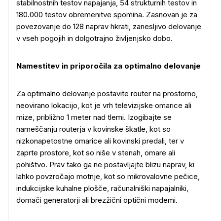
stabilnostnih testov napajanja, 54 strukturnih testov in
180.000 testov obremenitve spomina. Zasnovan je za
povezovanje do 128 naprav hkrati, zanesljivo delovanje
v vseh pogojih in dolgotrajno življenjsko dobo.
Namestitev in priporočila za optimalno delovanje
Za optimalno delovanje postavite router na prostorno,
neovirano lokacijo, kot je vrh televizijske omarice ali
mize, približno 1 meter nad tlemi. Izogibajte se
nameščanju routerja v kovinske škatle, kot so
nizkonapetostne omarice ali kovinski predali, ter v
zaprte prostore, kot so niše v stenah, omare ali
pohištvo. Prav tako ga ne postavljajte blizu naprav, ki
lahko povzročajo motnje, kot so mikrovalovne pečice,
indukcijske kuhalne plošče, računalniški napajalniki,
domači generatorji ali brezžični optični modemi.