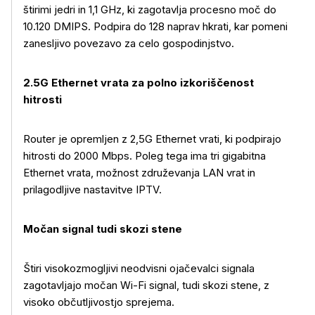
štirimi jedri in 1,1 GHz, ki zagotavlja procesno moč do
10.120 DMIPS. Podpira do 128 naprav hkrati, kar pomeni
zanesljivo povezavo za celo gospodinjstvo.
2.5G Ethernet vrata za polno izkoriščenost
hitrosti
Router je opremljen z 2,5G Ethernet vrati, ki podpirajo
hitrosti do 2000 Mbps. Poleg tega ima tri gigabitna
Ethernet vrata, možnost združevanja LAN vrat in
prilagodljive nastavitve IPTV.
Močan signal tudi skozi stene
Štiri visokozmogljivi neodvisni ojačevalci signala
zagotavljajo močan Wi-Fi signal, tudi skozi stene, z
visoko občutljivostjo sprejema.