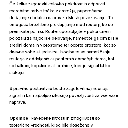
Če želite zagotoviti celovito pokritost in odpraviti
morebitne mrtve točke v omrežju, priporočamo
dodajanje dodatnih naprav za Mesh povezovanje. To
omogoča brezhibno preklapljanje med routerji, ko se
premikate po hiši. Router uporabljajte v pokončnem
položaju za najboljše delovanje, namestite ga čim bližje
sredini doma in v prostorne ter odprte prostore, kot so
dnevne sobe ali jedilnice. Izogibajte se nameščanju
routerja v oddaljenih ali perifernih območjih doma, kot
so balkoni, kopalnice ali pralnice, kjer je signal lahko
šibkejši.
S pravilno postavitvijo boste zagotovili najmočnejši
signal in kar najboljšo izkušnjo povezljivosti za vse vaše
naprave.
Opombe:
Navedene hitrosti in zmogljivosti so
teoretične vrednosti, ki so bile dosežene v