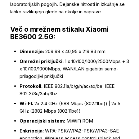
laboratorijskih pogojih. Dejanske hitrosti in izkušnje se
lahko razlikujejo glede na okolje in naprave.
Več o mrežnem stikalu Xiaomi
BE3600 2.5G:
Dimenzije:
209,98 x 40,95 x 219,83 mm
Omrežni priključki:
1 x 10/100/1000/2500Mbps + 3
x 10/100/1000Mbps, WAN/LAN gigabitni samo-
prilagodljivi priključki
Protokoli:
IEEE 802.11a/b/g/n/ac/ax/be, IEEE
802.3/3u/3ab/3bz
Wi-FI:
2x 2.4 GHz (688 Mbps (802.11be)) | 2x 5
GHz (2882 Mbps (802.11be))
Operacijski sistem:
MiWiFi ROM
Enkripcija:
WPA-PSK/WPA2-PSK/WPA3-SAE
encryption, Wireless access control (black and