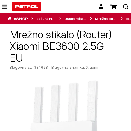
Računalništvo
Ostala računalniška oprema
Mrežna oprema
Mrežno stikalo (Router) Xi
Mrežno stikalo (Router)
Xiaomi BE3600 2.5G
EU
Blagovna št.: 334628
Blagovna znamka:
Xiaomi