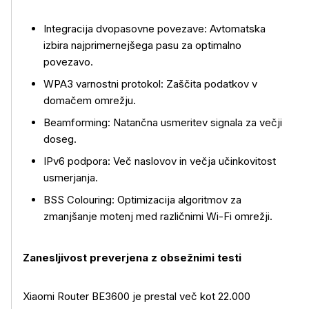
Integracija dvopasovne povezave: Avtomatska
izbira najprimernejšega pasu za optimalno
povezavo.
WPA3 varnostni protokol: Zaščita podatkov v
Več o izdelku
domačem omrežju.
Beamforming: Natančna usmeritev signala za večji
doseg.
IPv6 podpora: Več naslovov in večja učinkovitost
usmerjanja.
BSS Colouring: Optimizacija algoritmov za
zmanjšanje motenj med različnimi Wi-Fi omrežji.
Zanesljivost preverjena z obsežnimi testi
Xiaomi Router BE3600 je prestal več kot 22.000