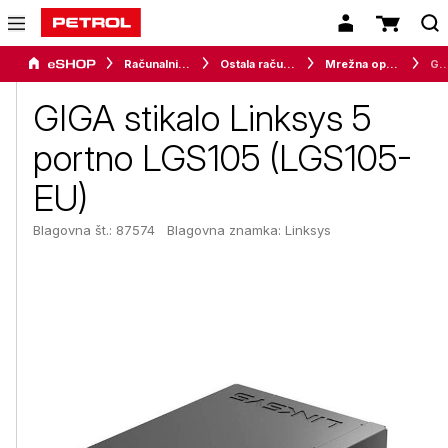
Računalništvo
Ostala računalniška oprema
Mrežna oprema
GIGA stikalo Linksys 5 portno LGS105
GIGA stikalo Linksys 5
portno LGS105 (LGS105-
EU)
Blagovna št.: 87574
Blagovna znamka:
Linksys