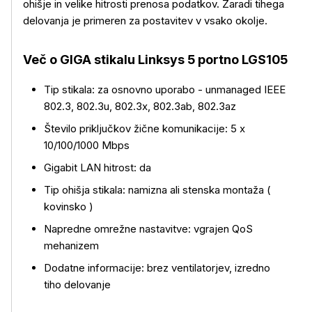
ohišje in velike hitrosti prenosa podatkov. Zaradi tihega
delovanja je primeren za postavitev v vsako okolje.
Več o GIGA stikalu Linksys 5 portno LGS105
Tip stikala: za osnovno uporabo - unmanaged IEEE
802.3, 802.3u, 802.3x, 802.3ab, 802.3az
Število priključkov žične komunikacije: 5 x
10/100/1000 Mbps
Več o izdelku
Gigabit LAN hitrost: da
Tip ohišja stikala: namizna ali stenska montaža (
kovinsko )
Napredne omrežne nastavitve: vgrajen QoS
mehanizem
Dodatne informacije: brez ventilatorjev, izredno
tiho delovanje