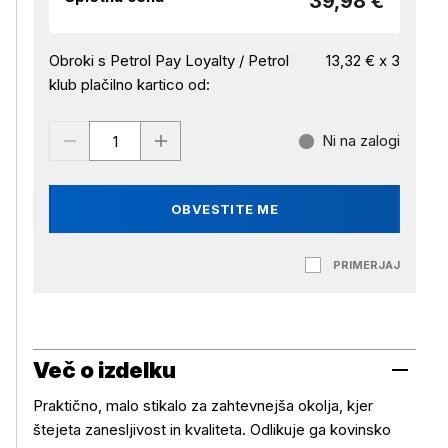
39,98 €
Obroki s Petrol Pay Loyalty / Petrol
13,32 € x 3
klub plačilno kartico od:
Ni na zalogi
OBVESTITE ME
PRIMERJAJ
Več o izdelku
Praktično, malo stikalo za zahtevnejša okolja, kjer
štejeta zanesljivost in kvaliteta. Odlikuje ga kovinsko