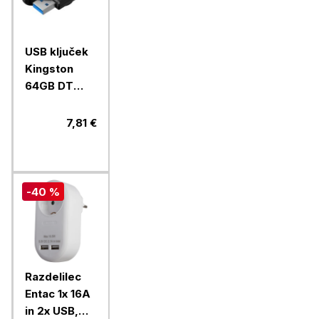
USB ključek
Kingston
64GB DT
Exodia S, 3.2
Gen1, z
7,81 €
vrtljivim
pokrovčkom,
črn
-40 %
Razdelilec
Entac 1x 16A
in 2x USB,