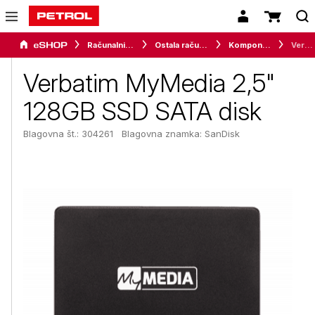
Računalništvo
Ostala računalniška oprema
Komponente
Verbatim MyMedia 2,5" 128GB SSD SATA disk
Verbatim MyMedia 2,5"
128GB SSD SATA disk
Blagovna št.: 304261
Blagovna znamka:
SanDisk