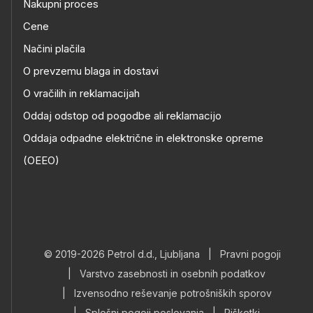
Nakupni proces
Cene
Načini plačila
O prevzemu blaga in dostavi
O vračilih in reklamacijah
Oddaj odstop od pogodbe ali reklamacijo
Oddaja odpadne električne in elektronske opreme
(OEEO)
© 2019-2026 Petrol d.d., Ljubljana
|
Pravni pogoji
|
Varstvo zasebnosti in osebnih podatkov
|
Izvensodno reševanje potrošniških sporov
|
Splošni pogoji poslovanja
|
Piškotki