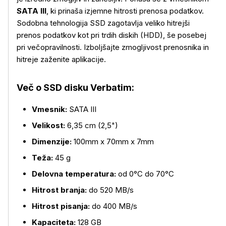
SATA III
, ki prinaša izjemne hitrosti prenosa podatkov.
Sodobna tehnologija SSD zagotavlja veliko hitrejši
prenos podatkov kot pri trdih diskih (HDD), še posebej
pri večopravilnosti. Izboljšajte zmogljivost prenosnika in
hitreje zaženite aplikacije.
Več o SSD disku Verbatim:
Več o izdelku
Vmesnik:
SATA III
Velikost:
6,35 cm (2,5")
Dimenzije:
100mm x 70mm x 7mm
Teža:
45 g
Delovna temperatura:
od 0°C do 70°C
Hitrost branja:
do 520 MB/s
Hitrost pisanja:
do 400 MB/s
Kapaciteta:
128 GB