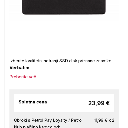
Izberite kvalitetni notranji SSD disk priznane znamke
Verbatim
!
Preberite več
Spletna cena
23,99 €
Obroki s Petrol Pay Loyalty / Petrol
11,99 € x 2
klub plačilno kartico od: