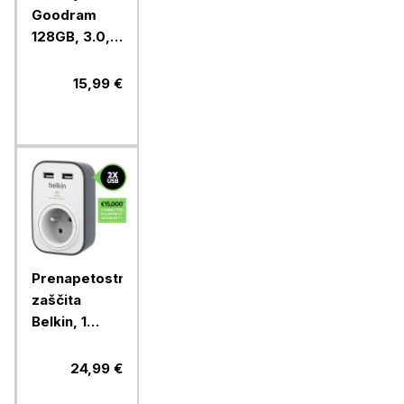
Goodram
128GB, 3.0,
UME3-
1280K0R11
15,99 €
Prenapetostna
zaščita
Belkin, 1
vtičnica, 2x
2,4A USB
24,99 €
(Surge Plus)