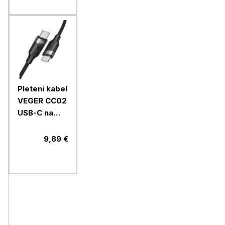
Pleteni kabel
VEGER CC02
USB-C na
USB-C, 1,5m,
črn
9,89 €