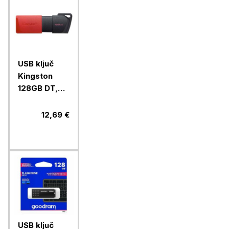
USB ključ
Kingston
128GB DT,
Exodia M, 3.2
Gen1, črno
12,69 €
rdeč, drsni
priključek
USB ključ