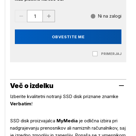
Ni na zalogi
OBVESTITE ME
PRIMERJAJ
Več o izdelku
Izberite kvalitetni notranji SSD disk priznane znamke
Verbatim
!
SSD disk proizvajalca
MyMedia
je odlična izbira pri
nadgrajevanju prenosnikov ali namiznih računalnikov, saj
je izredno zmogljiv in zanesljiv. Ponaša se z vmesnikom