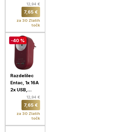
bela
12,94 €
7,65 €
za 30 Zlatih
točk
-40 %
Razdelilec
Entac, 1x 16A
2x USB,
bordo
12,94 €
7,65 €
za 30 Zlatih
točk