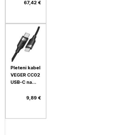
C922 PRO
67,42 €
Pleteni kabel
VEGER CC02
USB-C na
USB-C, 1,5m,
črn
9,89 €