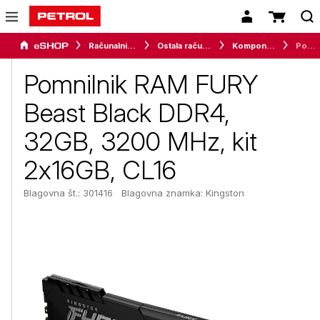
Računalništvo
Ostala računalniška oprema
Komponente
Pomnilnik RAM FURY Beast Black DDR4, 32GB, 3200 MHz, kit 2x16GB, CL16
Pomnilnik RAM FURY
Beast Black DDR4,
32GB, 3200 MHz, kit
2x16GB, CL16
Blagovna št.: 301416
Blagovna znamka:
Kingston