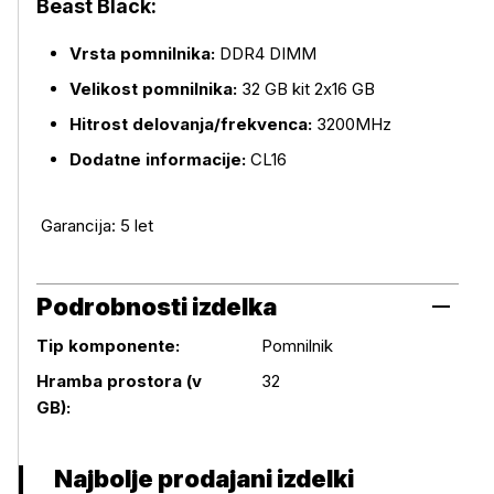
Beast Black:
Vrsta pomnilnika:
DDR4 DIMM
Več o izdelku
Velikost pomnilnika:
32 GB kit 2x16 GB
Hitrost delovanja/frekvenca:
3200MHz
Dodatne informacije:
CL16
Garancija: 5 let
Podrobnosti izdelka
Tip komponente:
Pomnilnik
Podrobnosti izdelka
Hramba prostora (v
32
GB):
Najbolje prodajani izdelki