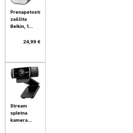
Prenapetostna
zaščita
Belkin, 1
vtičnica, 2x
2,4A USB
24,99 €
(Surge Plus)
Stream
spletna
kamera
Logitech HD