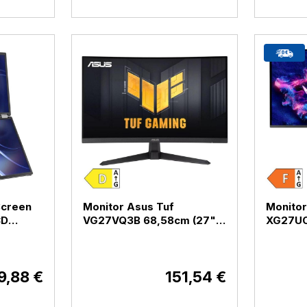
Screen
Monitor Asus Tuf
Monitor
CD
VG27VQ3B 68,58cm (27")
XG27U
60Hz
FHD VA 180Hz DP / HDMI
(27") 4
Q149CD)
(VG27VQ3B)
HDMI /
(XG27
9,88 €
151,54 €