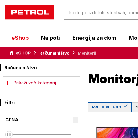
eShop
Na poti
Energija za dom
Mob
Računalništvo
Monitorji
Računalništvo
Monitorj
Prikaži več kategorij
Filtri
PRILJUBLJENO
CENA