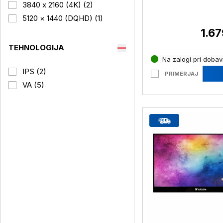
124,49cm (49") QH
3840 x 2160 (4K) (2)
60Hz DP / HDM I /
5120 × 1440 (DQHD) (1)
(P49w-30(A23490
1.67
TEHNOLOGIJA
Na zalogi pri dobavi
IPS (2)
PRIMERJAJ
VA (5)