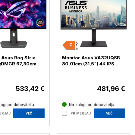
 Asus Rog Strix
Monitor Asus VA32UQSB
QDMGR 67,30cm
80,01cm (31,5") 4K IPS
 2K OLED 240Hz DP
HDR HDMI / DP
HDR10 FreeSync
(VA32UQSB)
QDMGR)
533,42 €
481,96 €
ogi pri dobavitelju
Na zalogi pri dobavitelju
ERJAJ
PRIMERJAJ
VEČ
VEČ