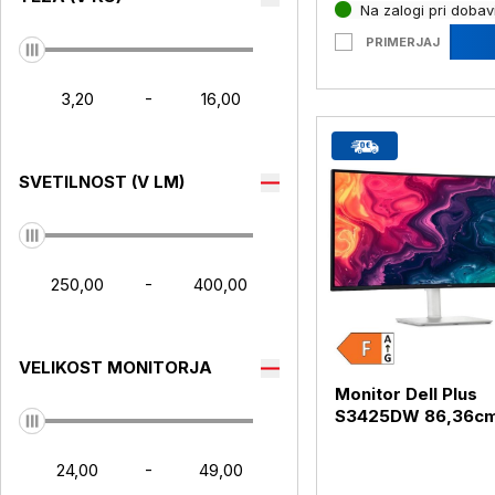
Na zalogi pri dobavi
PRIMERJAJ
-
SVETILNOST (V LM)
-
VELIKOST MONITORJA
Monitor Dell Plus
S3425DW 86,36cm
4K IPS HDMI / USB-
BQWR (S3425DW)
-