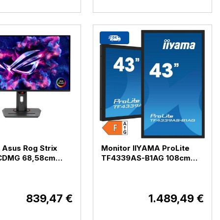
 Asus Rog Strix
Monitor IIYAMA ProLite
CDMG 68,58cm
TF4339AS-B1AG 108cm
K OLED 240Hz DP /
(42,5") 4K IPS 24 / 7 DP /
 USB-C HDR10
HDMI ( TF4339AS-B1AG)
UCDMG)
839,47 €
1.489,49 €