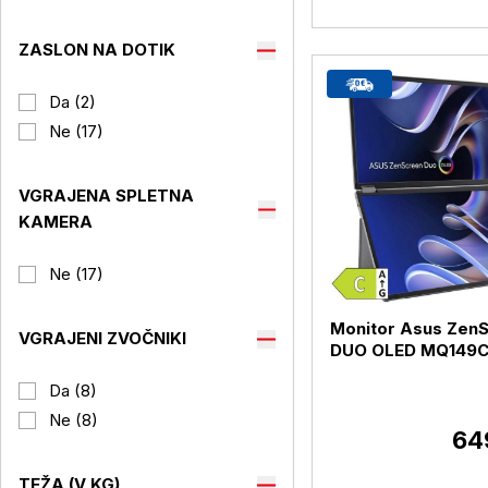
ZASLON NA DOTIK
Da (2)
Ne (17)
VGRAJENA SPLETNA
KAMERA
Ne (17)
Monitor Asus Zen
VGRAJENI ZVOČNIKI
DUO OLED MQ149
35,6cm (14") FHD 
Da (8)
USB-C / mHDMI (M
Ne (8)
64
TEŽA (V KG)