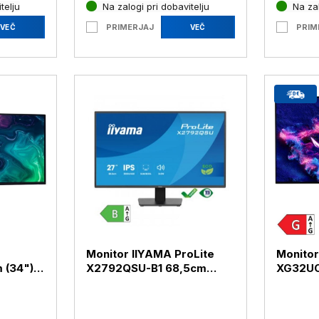
telju
Na zalogi pri dobavitelju
Na zal
PRIMERJAJ
PRIM
VEČ
VEČ
Monitor IIYAMA ProLite
Monitor
 (34")
X2792QSU-B1 68,5cm
XG32U
C, 210-
(27") QHD IPS 120Hz HDMI
(31,5")
/ DP (X2792QSU-B1)
HDMI /
(XG32