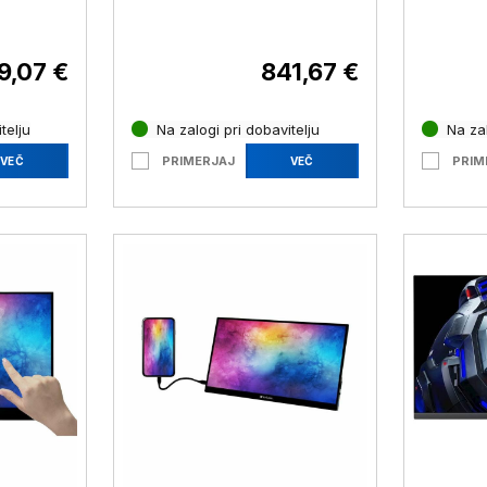
D IPS
Teams Rooms VIEWSONIC,
86,36 c
 USB-C
25,65cm (10,1")
VA, 1 m
5P0))
XZ340C
9,07 €
841,67 €
telju
Na zalogi pri dobavitelju
Na zal
PRIMERJAJ
PRIM
VEČ
VEČ