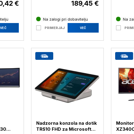
0,42 €
189,45 €
telju
Na zalogi pri dobavitelju
Na zal
PRIMERJAJ
PRIM
VEČ
VEČ
Nadzorna konzola na dotik
Monitor
-30
TRS10 FHD za Microsoft
XZ340C