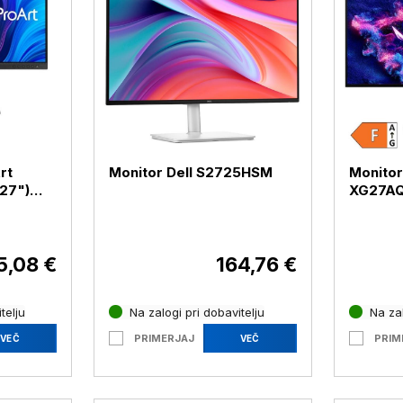
rt
Monitor Dell S2725HSM
Monitor
XG27A
 / USB
(26,5")
/ HDMI 
(XG27A
5,08 €
164,76 €
telju
Na zalogi pri dobavitelju
Na zal
PRIMERJAJ
PRIM
VEČ
VEČ