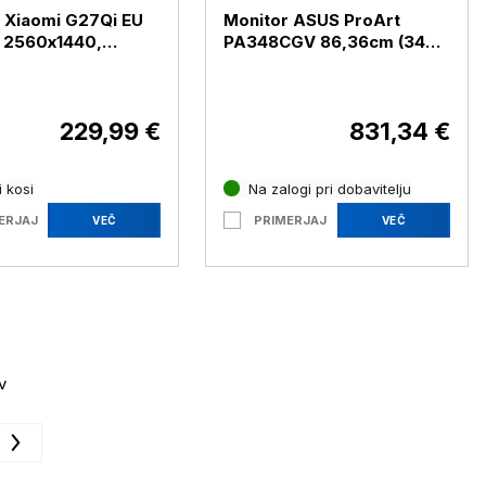
 Xiaomi G27Qi EU
Monitor ASUS ProArt
, 2560x1440,
PA348CGV 86,36cm (34")
1ms, 2xHDMI, 2xDP,
QHD 21:9 IPS 120Hz
G27-PG27QI)
DP/HDMI/USB-C
(PA348CGV)
229,99 €
831,34 €
 kosi
Na zalogi pri dobavitelju
ERJAJ
PRIMERJAJ
VEČ
VEČ
v