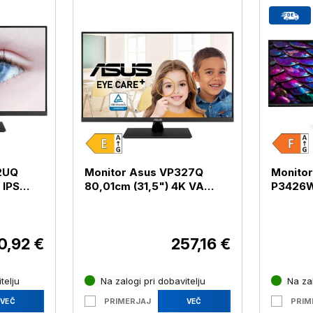
2UQ
Monitor Asus VP327Q
Monitor
 IPS
80,01cm (31,5") 4K VA
P3426WE
P32UQ)
HDMI / DP (VP327Q)
WQHD IP
RJ45 /
0,92 €
257,16 €
telju
Na zalogi pri dobavitelju
Na zal
PRIMERJAJ
PRIM
VEČ
VEČ