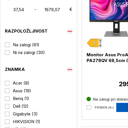
-
€
RAZPOLOŽLJIVOST
Na zalogi (61)
Ni na zalogi (30)
Monitor Asus ProA
PA278QV 68,5cm (27")
QHD IPS DP / HDMI
ZNAMKA
(PA278QV)
29
Acer (8)
Asus (19)
Benq (1)
Na zalogi pri dobavi
Dell (12)
PRIMERJAJ
Gigabyte (3)
HIKVISION (1)