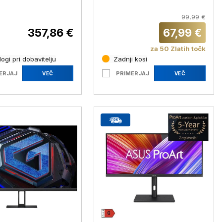
m (34 ''), WQHD
(SA242Y H1)
s, 240 Hz (
99,99 €
UR W0)
357,86 €
67,99 €
za 50 Zlatih točk
ogi pri dobavitelju
Zadnji kosi
ERJAJ
PRIMERJAJ
VEČ
VEČ