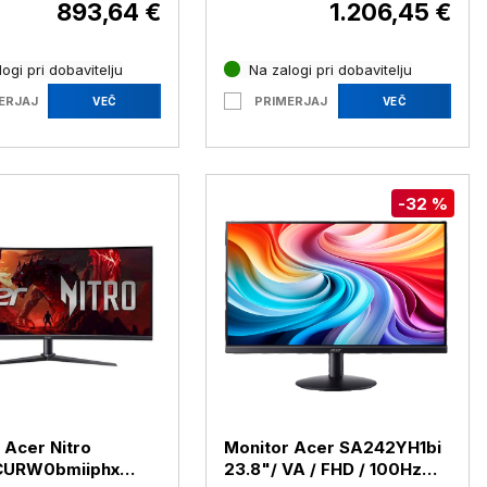
893,64 €
1.206,45 €
ogi pri dobavitelju
Na zalogi pri dobavitelju
ERJAJ
PRIMERJAJ
VEČ
VEČ
-32 %
 Acer Nitro
Monitor Acer SA242YH1bi
URW0bmiiphx
23.8"/ VA / FHD / 100Hz