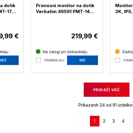
a dotik
Prenosni monitor na dotik
Monitor
MT-17
Verbatim 49591 PMT-14
2K, IPS
593
14'' FHD, črn ( 49591
180Hz, 
Verbatim PMT-14)
črna ( 
9,99 €
219,99 €
telju
Na zalogi pri dobavitelju
Zadnji
PRIMERJAJ
PRIM
VEČ
VEČ
PRIKAŽI VEČ
Prikazanih 24 od 91 izdelko
1
2
3
4