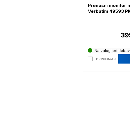
Prenosni monitor n
Verbatim 49593 P
17,3'' FHD, črn (49
Verbatim PMT-17)
39
Na zalogi pri dobavi
PRIMERJAJ