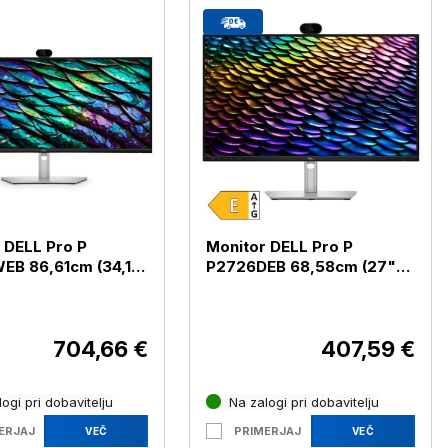
 DELL Pro P
Monitor DELL Pro P
B 86,61cm (34,1")
P2726DEB 68,58cm (27")
S DP / HDMI /
QHD IPS DP / HDMI / USB-C
 USB-C (P3426WEB)
/ RJ-45 (P2726DEB)
704,66 €
407,59 €
ogi pri dobavitelju
Na zalogi pri dobavitelju
ERJAJ
PRIMERJAJ
VEČ
VEČ