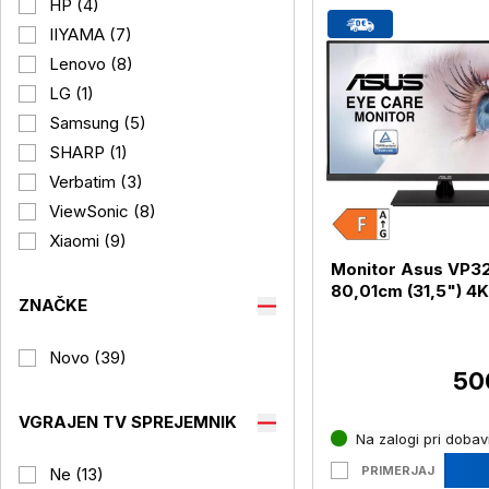
HP (4)
IIYAMA (7)
Lenovo (8)
LG (1)
Samsung (5)
SHARP (1)
Verbatim (3)
ViewSonic (8)
Xiaomi (9)
Monitor Asus VP3
80,01cm (31,5") 4K
ZNAČKE
HDR HDMI / DP (V
Novo (39)
50
VGRAJEN TV SPREJEMNIK
Na zalogi pri dobavi
PRIMERJAJ
Ne (13)