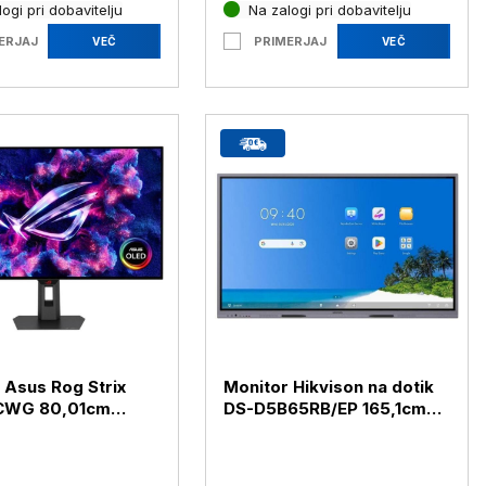
ogi pri dobavitelju
Na zalogi pri dobavitelju
ERJAJ
PRIMERJAJ
VEČ
VEČ
 Asus Rog Strix
Monitor Hikvison na dotik
CWG 80,01cm
DS-D5B65RB/EP 165,1cm
 4K OLED 165Hz DP /
(65") 4K VA 16/7 Android
 USB-C HDR10
14 (DS-D5B65RB/EP)
UCWG)