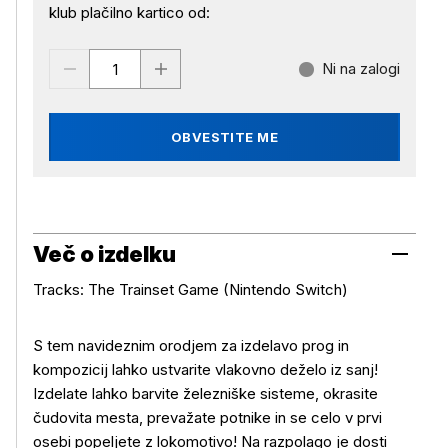
klub plačilno kartico od:
Ni na zalogi
OBVESTITE ME
Več o izdelku
Tracks: The Trainset Game (Nintendo Switch)
S tem navideznim orodjem za izdelavo prog in
kompozicij lahko ustvarite vlakovno deželo iz sanj!
Izdelate lahko barvite železniške sisteme, okrasite
čudovita mesta, prevažate potnike in se celo v prvi
Več o izdelku
osebi popeljete z lokomotivo! Na razpolago je dosti