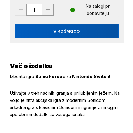
Na zalogi pri
dobavitelju
V KOŠARICO
Več o izdelku
Izberite igro
Sonic Forces
za
Nintendo Switch!
Uživajte v treh načinih igranja s priljubljenim ježem. Na
Več o izdelku
voljo je hitra akcijska igra z modernim Sonicom,
arkadna igra s klasičnim Sonicom in igranje z mnogimi
uporabnimi dodatki za vašega junaka.