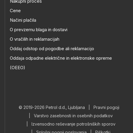
Nakupni proces
Cene
Načini plačila
O prevzemu blaga in dostavi
O vračilih in reklamacijah
Oddaj odstop od pogodbe ali reklamacijo
Oddaja odpadne električne in elektronske opreme
(OEEO)
© 2019-2026 Petrol d.d., Ljubljana
|
Pravni pogoji
|
Varstvo zasebnosti in osebnih podatkov
|
Izvensodno reševanje potrošniških sporov
|
Splošni pogoji poslovanja
|
Piškotki