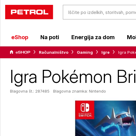
eShop
Na poti
Energija za dom
Mob
Računalništvo
Gaming
Igre
Igra Pok
Igra Pokémon Bri
Blagovna št.: 287485
Blagovna znamka:
Nintendo