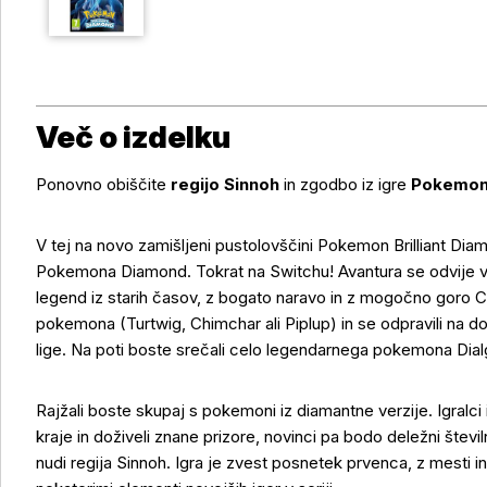
Več o izdelku
Ponovno obiščite
regijo Sinnoh
in zgodbo iz igre
Pokemon
V tej na novo zamišljeni pustolovščini Pokemon Brilliant Dia
Pokemona Diamond. Tokrat na Switchu! Avantura se odvije v zn
legend iz starih časov, z bogato naravo in z mogočno goro Co
pokemona (Turtwig, Chimchar ali Piplup) in se odpravili na 
lige. Na poti boste srečali celo legendarnega pokemona Dial
Rajžali boste skupaj s pokemoni iz diamantne verzije. Igralci 
Več o izdelku
kraje in doživeli znane prizore, novinci pa bodo deležni števil
nudi regija Sinnoh. Igra je zvest posnetek prvenca, z mesti 