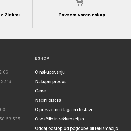
z Zlatimi
Povsem varen nakup
ESHOP
2 66
O nakupovanju
 22 13
Nakupni proces
0
Cene
Načini plačila
:00
O prevzemu blaga in dostavi
 58 63 535
O vračilih in reklamacijah
Oddaj odstop od pogodbe ali reklamacijo