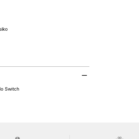
siko
do Switch