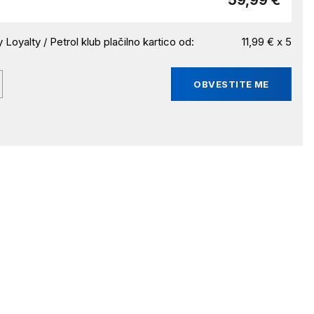
59,99 €
 Loyalty / Petrol klub plačilno kartico od:
11,99 € x 5
OBVESTITE ME