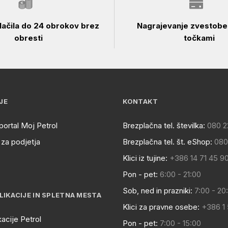
ačila do 24 obrokov brez
Nagrajevanje zvestobe 
obresti
točkami
JE
KONTAKT
portal Moj Petrol
Brezplačna tel. številka:
080 2
za podjetja
Brezplačna tel. št. eShop:
080
Klici iz tujine:
+386 14 71 45 9
Pon - pet:
6:00 - 21:00
Sob, ned in prazniki:
7:00 - 20
LIKACIJE IN SPLETNA MESTA
Klici za pravne osebe:
+386 1
kacije Petrol
Pon - pet:
7:00 - 15:00