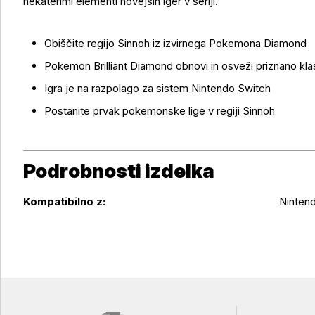
nekaterimi elementi novejših iger v seriji.
Obiščite regijo Sinnoh iz izvirnega Pokemona Diamond
Pokemon Brilliant Diamond obnovi in osveži priznano kla
Igra je na razpolago za sistem Nintendo Switch
Postanite prvak pokemonske lige v regiji Sinnoh
Podrobnosti izdelka
Podrobnosti izdelka
Kompatibilno z:
Ninten