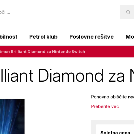
ilnost
Petrol klub
Poslovne rešitve
Moj
émon Brilliant Diamond za Nintendo Switch
lliant Diamond za
Ponovno obiščite
re
Preberite več
Spletna cena