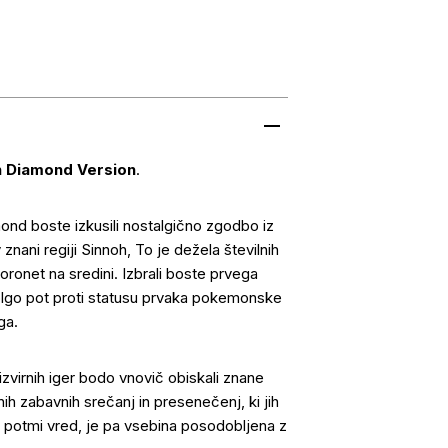
 Diamond Version
.
mond boste izkusili nostalgično zgodbo iz
ani regiji Sinnoh, To je dežela številnih
ronet na sredini. Izbrali boste prvega
dolgo pot proti statusu prvaka pokemonske
ga.
izvirnih iger bodo vnovič obiskali znane
nih zabavnih srečanj in presenečenj, ki jih
in potmi vred, je pa vsebina posodobljena z