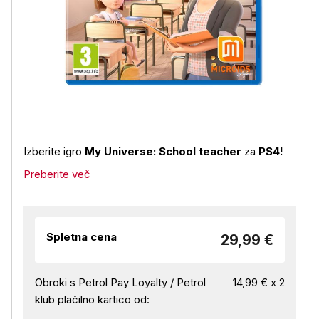
Izberite igro
My Universe: School teacher
za
PS4!
Preberite več
Spletna cena
29,99 €
Obroki s Petrol Pay Loyalty / Petrol
14,99 € x 2
klub plačilno kartico od: