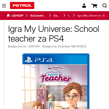
Računalništvo
Gaming
Igre
Igra My Universe: School teacher za PS4
Igra My Universe: School
teacher za PS4
Blagovna št.: 305740
Blagovna znamka:
MICROIDS