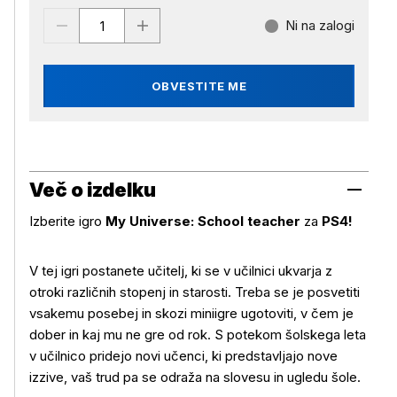
Ni na zalogi
OBVESTITE ME
Več o izdelku
Izberite igro
My Universe: School teacher
za
PS4!
V tej igri postanete učitelj, ki se v učilnici ukvarja z
otroki različnih stopenj in starosti. Treba se je posvetiti
Več o izdelku
vsakemu posebej in skozi miniigre ugotoviti, v čem je
dober in kaj mu ne gre od rok. S potekom šolskega leta
v učilnico pridejo novi učenci, ki predstavljajo nove
izzive, vaš trud pa se odraža na slovesu in ugledu šole.