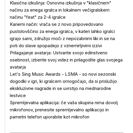
Klasična izkušnja: Osnovna izkušnja v "klasičnem"
načinu za enega igralca in lokalnem večigralskem
načinu "feat" za 2-4 igralce
Karierni način: vrača se z novo pripovedovano
pustolovščino za enega igralca, v kateri lahko igralci
Več o izdelku
igrajo sami, združijo moči z nepozabnimi liki in se na
poti do slave spopadejo z vznemirljivimi izzivi
Prilagajanje avatarja: Ustvarite svojo edinstveno
osebnost, izberite svoj videz in prilagodite glas svojega
avatarja
Let's Sing Music Awards - LSMA - so novi sezonski
dogodki v igri, ki igralcem omogočajo, da si prislužijo
ekskluzivne nagrade in se uvrstijo na mednarodne
lestvice
Spremljevalna aplikacija: če vaša skupina nima dovolj
mikrofonov, prenesite spremljevalno aplikacijo in
pametni telefon uporabite kot mikrofon