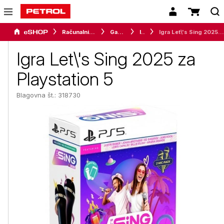
Računalništvo
Gaming
Igre
Igra Let\'s Sing 2025 za Playstation 5
Igra Let\'s Sing 2025 za
Playstation 5
Blagovna št.: 318730