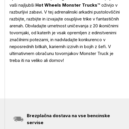
vaši najljubši
Hot Wheels Monster Trucks™
oživijo v
razburljivi zabavi. V tej adrenalinski arkadni pustolovščini
Več o izdelku
razbijte, razbijte in izvajajte osupljive trike v fantastičnih
arenah. Obvladajte umetnost uničevanja z 20 ikoničnimi
tovornjaki, od katerih je vsak opremljen z edinstvenimi
značilnimi potezami, in nadvladajte konkurenco v
neposrednih bitkah, kariernih izzivih in bojih z šefi. V
ultimativnem obračunu tovornjakov Monster Truck je
treba iti na veliko ali domov!
Brezplačna dostava na vse bencinske
servise