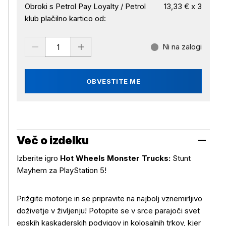
Obroki s Petrol Pay Loyalty / Petrol
13,33 € x 3
klub plačilno kartico od:
Ni na zalogi
OBVESTITE ME
Več o izdelku
Izberite igro
Hot Wheels Monster Trucks:
Stunt
Mayhem za PlayStation 5!
Prižgite motorje in se pripravite na najbolj vznemirljivo
doživetje v življenju! Potopite se v srce parajoči svet
epskih kaskaderskih podvigov in kolosalnih trkov, kjer