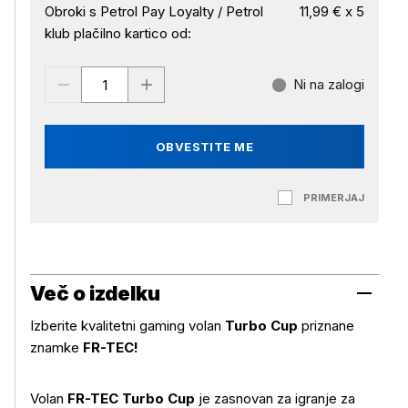
Obroki s Petrol Pay Loyalty / Petrol
11,99 € x 5
klub plačilno kartico od:
Ni na zalogi
OBVESTITE ME
PRIMERJAJ
Več o izdelku
Izberite kvalitetni gaming volan
Turbo Cup
priznane
znamke
FR-TEC!
Volan
FR-TEC Turbo Cup
je zasnovan za igranje za