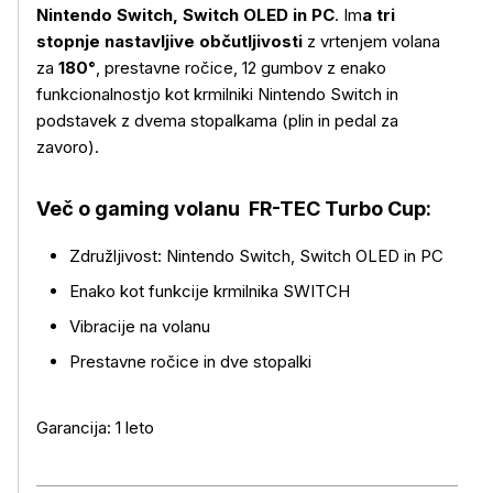
Nintendo Switch, Switch OLED in PC
. Im
a tri
stopnje nastavljive občutljivosti
z vrtenjem volana
za
180°
, prestavne ročice, 12 gumbov z enako
funkcionalnostjo kot krmilniki Nintendo Switch in
podstavek z dvema stopalkama (plin in pedal za
zavoro).
Več o izdelku
Več o gaming volanu FR-TEC Turbo Cup:
Združljivost: Nintendo Switch, Switch OLED in PC
Enako kot funkcije krmilnika SWITCH
Vibracije na volanu
Prestavne ročice in dve stopalki
Garancija: 1 leto