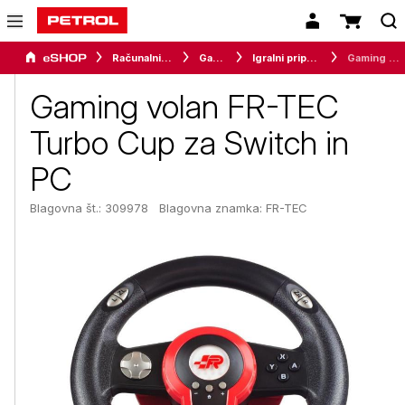
Računalništvo
Gaming
Igralni pripomočki
Gaming volan FR-TEC Turbo Cup za Switch in PC
Gaming volan FR-TEC
Turbo Cup za Switch in
PC
Blagovna št.: 309978
Blagovna znamka:
FR-TEC