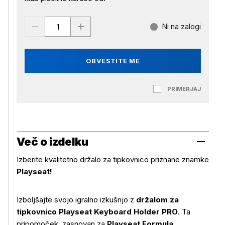
Ni na zalogi
OBVESTITE ME
PRIMERJAJ
Več o izdelku
Izberite kvalitetno držalo za tipkovnico priznane znamke
Playseat!
Izboljšajte svojo igralno izkušnjo z
držalom za
tipkovnico Playseat Keyboard Holder PRO
. Ta
pripomoček, zasnovan za
Playseat Formula