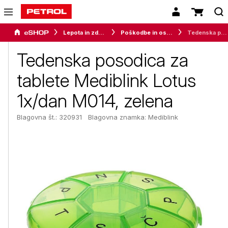
Lepota in zdravje
Poškodbe in oskrba
Tedenska posodica za tablete Mediblink Lotus 1x/dan M014, zelena
Tedenska posodica za
tablete Mediblink Lotus
1x/dan M014, zelena
Blagovna št.: 320931
Blagovna znamka:
Mediblink