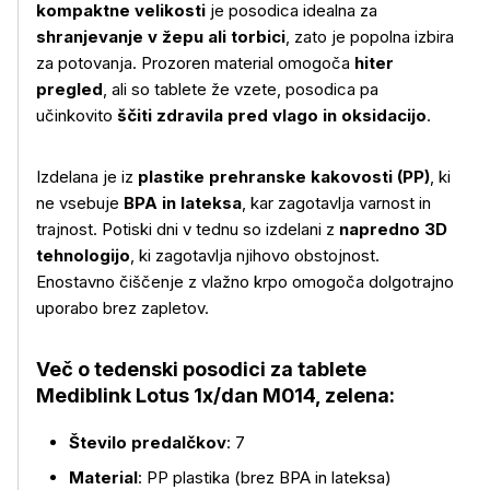
kompaktne velikosti
je posodica idealna za
shranjevanje v žepu ali torbici
, zato je popolna izbira
za potovanja. Prozoren material omogoča
hiter
pregled
, ali so tablete že vzete, posodica pa
učinkovito
ščiti zdravila pred vlago in oksidacijo
.
Izdelana je iz
plastike prehranske kakovosti (PP)
, ki
ne vsebuje
BPA in lateksa
, kar zagotavlja varnost in
trajnost. Potiski dni v tednu so izdelani z
napredno 3D
Več o izdelku
tehnologijo
, ki zagotavlja njihovo obstojnost.
Enostavno čiščenje z vlažno krpo omogoča dolgotrajno
uporabo brez zapletov.
Več o tedenski posodici za tablete
Mediblink Lotus 1x/dan M014, zelena:
Število predalčkov
: 7
Material
: PP plastika (brez BPA in lateksa)