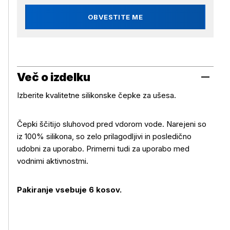
OBVESTITE ME
Več o izdelku
Izberite kvalitetne silikonske čepke za ušesa.
Čepki ščitijo sluhovod pred vdorom vode. Narejeni so
iz 100% silikona, so zelo prilagodljivi in posledično
Več o izdelku
udobni za uporabo. Primerni tudi za uporabo med
vodnimi aktivnostmi.
Pakiranje vsebuje 6 kosov.