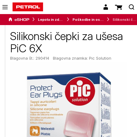
Lepota in zdravje
Poškodbe in oskrba
Silikonski čepki za ušesa PiC 6X
Silikonski čepki za ušesa
PiC 6X
Blagovna št.: 290414
Blagovna znamka:
Pic Solution