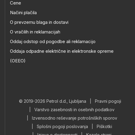
Cene
Načini plačila
O prevzemu blaga in dostavi
O vračilih in reklamacijah
Oddaj odstop od pogodbe ali reklamacijo
Oddaja odpadne električne in elektronske opreme
(OEEO)
© 2019-2026 Petrol d.d., Ljubljana
|
Pravni pogoji
|
Varstvo zasebnosti in osebnih podatkov
|
Izvensodno reševanje potrošniških sporov
|
Splošni pogoji poslovanja
|
Piškotki
|
Izjava o dostopnosti
|
Kazalo strani