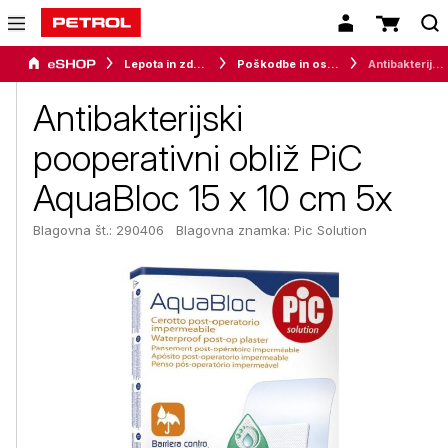
Lepota in zdravje
Poškodbe in oskrba
Antibakterijski pooperativni obliž PiC AquaBloc 15 x 10 cm 5x
Antibakterijski
pooperativni obliž PiC
AquaBloc 15 x 10 cm 5x
Blagovna št.: 290406
Blagovna znamka:
Pic Solution