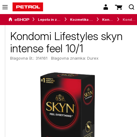
Lepota in zdravje
Kozmetika in higiena
Kondomi
Kondomi Lifestyles skyn intense feel 10/1
Kondomi Lifestyles skyn
intense feel 10/1
Blagovna št.: 314161
Blagovna znamka:
Durex