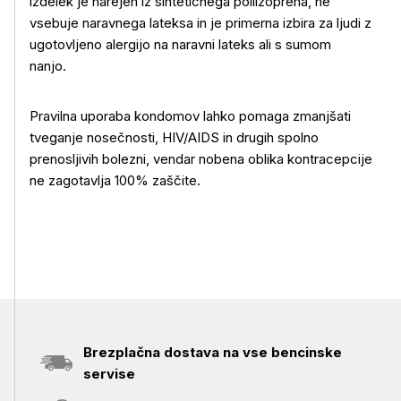
izdelek je narejen iz sintetičnega poliizoprena, ne
Več o izdelku
vsebuje naravnega lateksa in je primerna izbira za ljudi z
ugotovljeno alergijo na naravni lateks ali s sumom
nanjo.
Pravilna uporaba kondomov lahko pomaga zmanjšati
tveganje nosečnosti, HIV/AIDS in drugih spolno
prenosljivih bolezni, vendar nobena oblika kontracepcije
ne zagotavlja 100% zaščite.
Brezplačna dostava na vse bencinske
servise