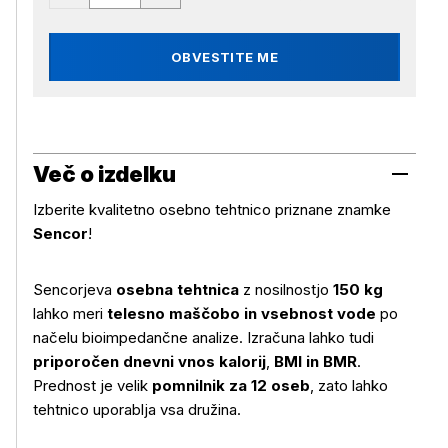
OBVESTITE ME
Več o izdelku
Izberite kvalitetno osebno tehtnico priznane znamke
Sencor
!
Sencorjeva
osebna tehtnica
z nosilnostjo
150 kg
lahko meri
telesno maščobo in vsebnost vode
po
načelu bioimpedančne analize. Izračuna lahko tudi
priporočen dnevni vnos kalorij
,
BMI in BMR
.
Prednost je velik
pomnilnik za 12 oseb
, zato lahko
tehtnico uporablja vsa družina.