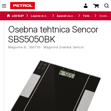
Lepota in zdravje
Aparati za zdravje
Tehtnice
Osebna tehtnica Sencor SBS5050BK
Osebna tehtnica Sencor
SBS5050BK
Blagovna št.: 300735
Blagovna znamka:
Sencor