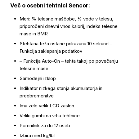
Več o osebni tehtnici Sencor:
Meri: % telesne maščobe, % vode v telesu,
priporočeni dnevni vnos kalorij, indeks telesne
mase in BMR
Stehtana teža ostane prikazana 10 sekund –
Funkcija zaklepanja podatkov
Več o izdelku
– Funkcija Auto-On – tehta takoj po povečanju
telesne mase
Samodejni izklop
Indikator nizkega stanja akumulatorja in
preobremenitve
Ima zelo velik LCD zaslon.
Veliki gumbi na vrhu tehtnice
Pomnilnik za do 12 oseb
Izbira med kg/lbl