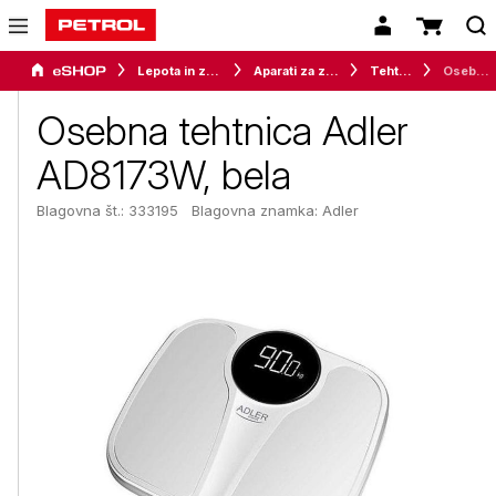
Lepota in zdravje
Aparati za zdravje
Tehtnice
Osebna tehtnica Adler AD8173W, bela
Osebna tehtnica Adler
AD8173W, bela
Blagovna št.: 333195
Blagovna znamka:
Adler