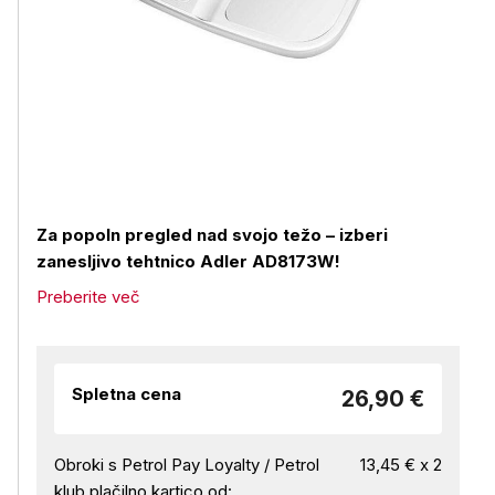
Za popoln pregled nad svojo težo – izberi
zanesljivo tehtnico Adler AD8173W!
Preberite več
Spletna cena
26,90 €
Obroki s Petrol Pay Loyalty / Petrol
13,45 € x 2
klub plačilno kartico od: