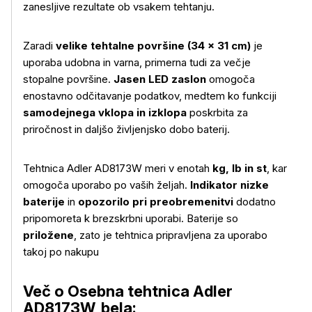
zanesljive rezultate ob vsakem tehtanju.
Zaradi
velike tehtalne površine (34 × 31 cm)
je
uporaba udobna in varna, primerna tudi za večje
stopalne površine.
Jasen LED zaslon
omogoča
enostavno odčitavanje podatkov, medtem ko funkciji
samodejnega vklopa in izklopa
poskrbita za
priročnost in daljšo življenjsko dobo baterij.
Tehtnica Adler AD8173W meri v enotah
kg, lb in st
, kar
omogoča uporabo po vaših željah.
Indikator nizke
baterije
in
opozorilo pri preobremenitvi
dodatno
pripomoreta k brezskrbni uporabi. Baterije so
Več o izdelku
priložene
, zato je tehtnica pripravljena za uporabo
takoj po nakupu
Več o Osebna tehtnica Adler
AD8173W, bela: