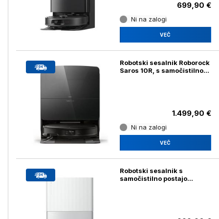
699,90 €
Ni na zalogi
VEČ
Robotski sesalnik Roborock
Saros 10R, s samočistilno
postajo, črn
1.499,90 €
Ni na zalogi
VEČ
Robotski sesalnik s
samočistilno postajo
Roborock Qrevo Edge 5V1,
bel