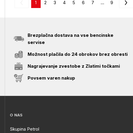
1
2
3
4
5
6
7
...
9
Brezplačna dostava na vse bencinske
servise
Možnost plačila do 24 obrokov brez obresti
Nagrajevanje zvestobe z Zlatimi točkami
Povsem varen nakup
O NAS
Skupina Petrol