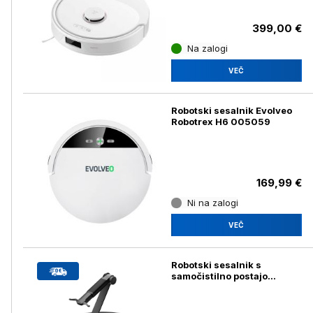
399,00 €
Na zalogi
VEČ
Robotski sesalnik Evolveo
Robotrex H6 005059
169,99 €
Ni na zalogi
VEČ
Robotski sesalnik s
samočistilno postajo
Roborock Saros Z70, črn