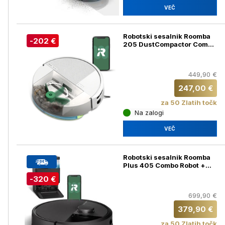
VEČ
Robotski sesalnik Roomba
-202 €
205 DustCompactor Combo
robot
449,90 €
247,00 €
za 50 Zlatih točk
Na zalogi
VEČ
Robotski sesalnik Roomba
Plus 405 Combo Robot +
AutoWash Postaja, črn
-320 €
699,90 €
379,90 €
za 50 Zlatih točk