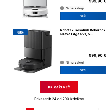
999,90 €
Ni na zalogi
VEČ
Robotski sesalnik Roborock
Qrevo Edge 5V1, s
samočistilno postajo, črn
999,90 €
Ni na zalogi
VEČ
PRIKAŽI VEČ
Prikazanih 24 od 200 izdelkov