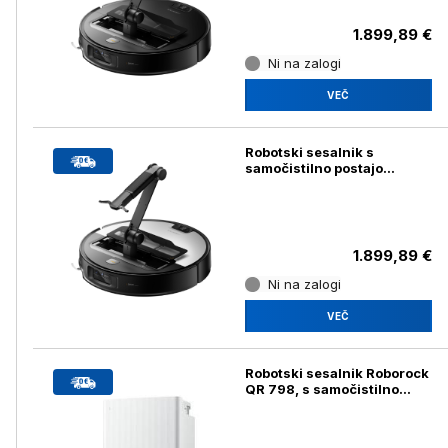
1.899,89 €
Ni na zalogi
VEČ
Robotski sesalnik s
samočistilno postajo
Roborock Saros Z70,
srebrn
1.899,89 €
Ni na zalogi
VEČ
Robotski sesalnik Roborock
QR 798, s samočistilno
postajo, bel