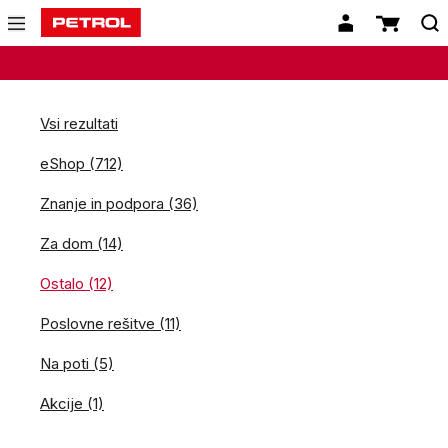
Vsi rezultati
eShop (712)
Znanje in podpora (36)
Za dom (14)
Ostalo (12)
Poslovne rešitve (11)
Na poti (5)
Akcije (1)