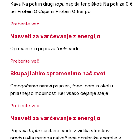
Kava Na poti in drugi
topli
napitki ter piškoti Na poti za 0 €
ter Protein Q Cups in Protein Q Bar po
Preberite več
Nasveti za varčevanje z energijo
Ogrevanje in priprava
tople
vode
Preberite več
Skupaj lahko spremenimo naš svet
Omogočamo naravi prijazen,
topel
dom in okolju
prijaznejšo mobilnost. Ker vsako dejanje šteje.
Preberite več
Nasveti za varčevanje z energijo
Priprava
tople
sanitarne vode z vidika stroškov
predstavlja tretjega največjega porabnika energije v