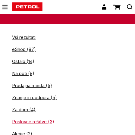
Vsi rezultati
eShop (87)
Ostalo (14)
Na poti (8)
Prodajna mesta (5)
Znanje in podpora (5)
Za dom (4)
Poslovne rešitve (3)
Akcije (2)