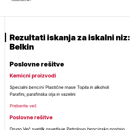
Rezultati iskanja za iskalni niz:
Belkin
Poslovne rešitve
Kemicni proizvodi
Specialni
bencini
Plastične mase Topila in alkoholi
Parafini, parafinska olja in vazelini
Preberite več
Poslovne rešitve
Drugo Več svetilk osvetljuje Petrolovo
bencinsko
postajo