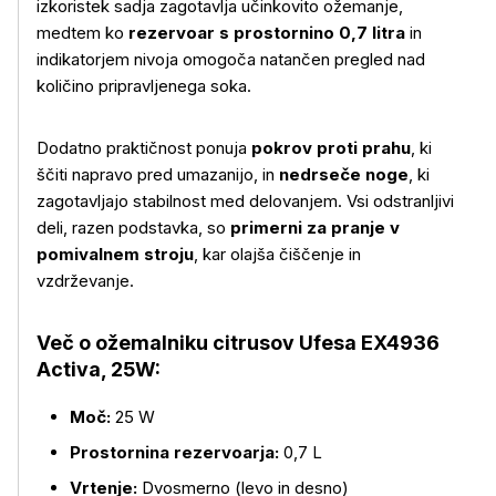
izkoristek sadja zagotavlja učinkovito ožemanje,
medtem ko
rezervoar s prostornino 0,7 litra
in
indikatorjem nivoja omogoča natančen pregled nad
količino pripravljenega soka.
Dodatno praktičnost ponuja
pokrov proti prahu
, ki
ščiti napravo pred umazanijo, in
nedrseče noge
, ki
zagotavljajo stabilnost med delovanjem. Vsi odstranljivi
deli, razen podstavka, so
primerni za pranje v
pomivalnem stroju
, kar olajša čiščenje in
Več o izdelku
vzdrževanje.
Več o ožemalniku citrusov Ufesa EX4936
Activa, 25W:
Moč:
25 W
Prostornina rezervoarja:
0,7 L
Vrtenje:
Dvosmerno (levo in desno)