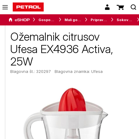
Gospodinjski aparati
Mali gospodinjski aparati
Priprava napitkov
Sokovniki in ožemalniki
Ožemalnik citrusov
Ufesa EX4936 Activa,
25W
Blagovna št.: 320297
Blagovna znamka:
Ufesa