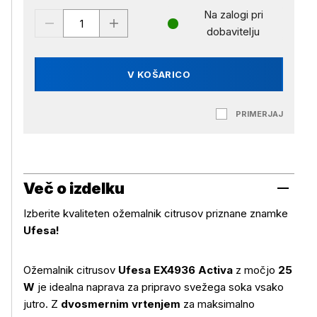
Na zalogi pri
dobavitelju
V KOŠARICO
PRIMERJAJ
Več o izdelku
Izberite kvaliteten ožemalnik citrusov priznane znamke
Ufesa!
Ožemalnik citrusov
Ufesa EX4936 Activa
z močjo
25
W
je idealna naprava za pripravo svežega soka vsako
jutro. Z
dvosmernim vrtenjem
za maksimalno