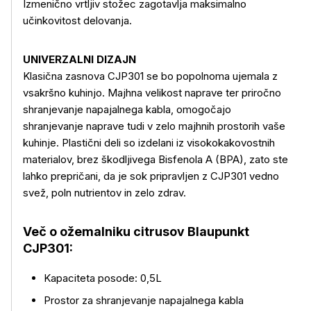
Izmenično vrtljiv stožec zagotavlja maksimalno
učinkovitost delovanja.
UNIVERZALNI DIZAJN
Klasična zasnova CJP301 se bo popolnoma ujemala z
Več o izdelku
vsakršno kuhinjo. Majhna velikost naprave ter priročno
shranjevanje napajalnega kabla, omogočajo
shranjevanje naprave tudi v zelo majhnih prostorih vaše
kuhinje. Plastični deli so izdelani iz visokokakovostnih
materialov, brez škodljivega Bisfenola A (BPA), zato ste
lahko prepričani, da je sok pripravljen z CJP301 vedno
svež, poln nutrientov in zelo zdrav.
Več o ožemalniku citrusov Blaupunkt
CJP301:
Kapaciteta posode: 0,5L
Prostor za shranjevanje napajalnega kabla