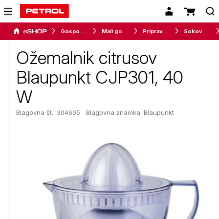
Gospodinjski aparati
Mali gospodinjski aparati
Priprava napitkov
Sokovniki in ožemalniki
Ožemalnik citrusov
Blaupunkt CJP301, 40
W
Blagovna št.: 304605
Blagovna znamka:
Blaupunkt