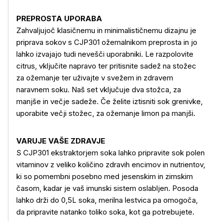
PREPROSTA UPORABA
Zahvaljujoč klasičnemu in minimalističnemu dizajnu je
priprava sokov s CJP301 ožemalnikom preprosta in jo
lahko izvajajo tudi nevešči uporabniki. Le razpolovite
citrus, vključite napravo ter pritisnite sadež na stožec
za ožemanje ter uživajte v svežem in zdravem
naravnem soku. Naš set vključuje dva stožca, za
manjše in večje sadeže. Če želite iztisniti sok grenivke,
uporabite večji stožec, za ožemanje limon pa manjši.
VARUJE VAŠE ZDRAVJE
S CJP301 ekstraktorjem soka lahko pripravite sok polen
vitaminov z veliko količino zdravih encimov in nutrientov,
ki so pomembni posebno med jesenskim in zimskim
časom, kadar je vaš imunski sistem oslabljen. Posoda
lahko drži do 0,5L soka, merilna lestvica pa omogoča,
da pripravite natanko toliko soka, kot ga potrebujete.