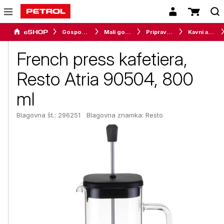
Gospodinjski aparati
Mali gospodinjski aparati
Priprava napitkov
Kavni aparati
French press kafetiera,
Resto Atria 90504, 800
ml
Blagovna št.: 296251
Blagovna znamka:
Resto