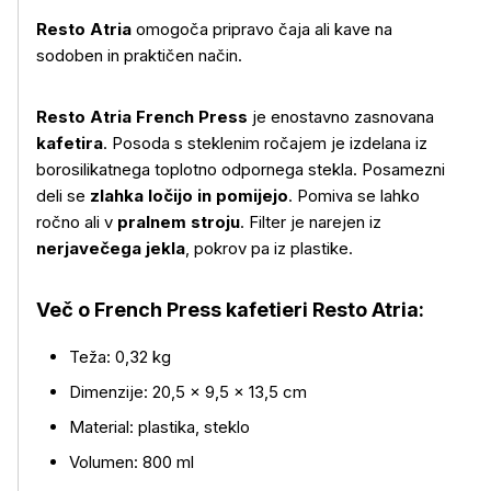
Resto Atria
omogoča pripravo čaja ali kave na
sodoben in praktičen način.
Resto Atria French Press
je enostavno zasnovana
kafetira
. Posoda s steklenim ročajem je izdelana iz
borosilikatnega toplotno odpornega stekla. Posamezni
deli se
zlahka ločijo in pomijejo
. Pomiva se lahko
ročno ali v
pralnem stroju
. Filter je narejen iz
nerjavečega jekla
, pokrov pa iz plastike.
Več o izdelku
Več o French Press kafetieri Resto Atria:
Teža: 0,32 kg
Dimenzije: 20,5 × 9,5 × 13,5 cm
Material: plastika, steklo
Volumen: 800 ml